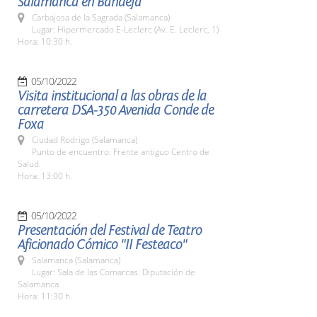
Salamanca en Bandeja
Carbajosa de la Sagrada (Salamanca)
Lugar: Hipermercado E-Leclerc (Av. E. Leclerc, 1)
Hora: 10:30 h.
05/10/2022
Visita institucional a las obras de la
carretera DSA-350 Avenida Conde de
Foxa
Ciudad Rodrigo (Salamanca)
Punto de encuentro: Frente antiguo Centro de
Salud.
Hora: 13:00 h.
05/10/2022
Presentación del Festival de Teatro
Aficionado Cómico "II Festeaco"
Salamanca (Salamanca)
Lugar: Sala de las Comarcas. Diputación de
Salamanca
Hora: 11:30 h.