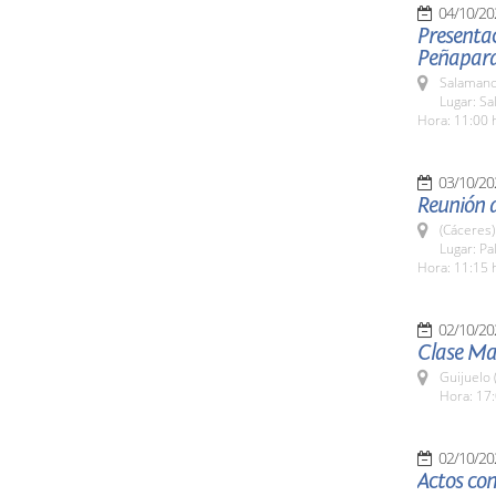
04/10/20
Presentac
Peñapar
Salamanc
Lugar: Sa
Hora: 11:00 
03/10/20
Reunión 
(Cáceres)
Lugar: Pa
Hora: 11:15 
02/10/20
Clase Ma
Guijuelo 
Hora: 17:
02/10/20
Actos con