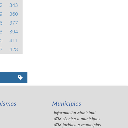
2
343
9
360
6
377
3
394
0
411
7
428
nismos
Municipios
Información Municipal
A
ATM técnica a municipios
ATM jurídica a municipios