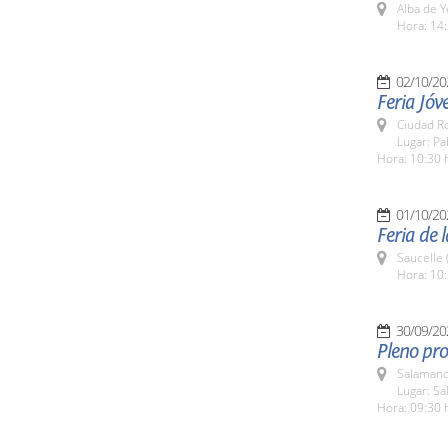
Alba de Y
Hora: 14:
02/10/20
Feria Jóv
Ciudad R
Lugar: Pa
Hora: 10:30 
01/10/20
Feria de 
Saucelle 
Hora: 10:
30/09/20
Pleno pro
Salamanc
Lugar: Sa
Hora: 09:30 