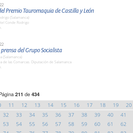
22
del Premio Tauromaquia de Castilla y León
odrigo (Salamanca)
otel Conde Rodrigo
h.
22
prensa del Grupo Socialista
a (Salamanca)
la de las Comarcas. Diputación de Salamanca
h.
Página
211
de
434
0
11
12
13
14
15
16
17
18
19
20
32
33
34
35
36
37
38
39
40
41
53
54
55
56
57
58
59
60
61
62