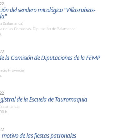
22
ión del sendero micológico "Villasrubias-
da"
a (Salamanca)
la de las Comarcas. Diputación de Salamanca.
h.
22
de la Comisión de Diputaciones de la FEMP
lacio Provincial
h.
22
gistral de la Escuela de Tauromaquia
(Salamanca)
00 h.
22
 motivo de las fiestas patronales