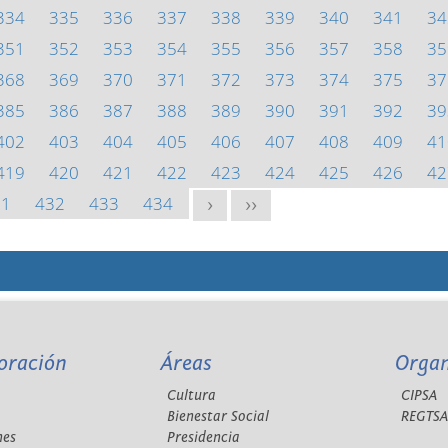
334
335
336
337
338
339
340
341
34
351
352
353
354
355
356
357
358
35
368
369
370
371
372
373
374
375
37
385
386
387
388
389
390
391
392
39
402
403
404
405
406
407
408
409
41
419
420
421
422
423
424
425
426
42
31
432
433
434
>
>>
oración
Áreas
Orga
Cultura
CIPSA
Bienestar Social
REGTS
nes
Presidencia