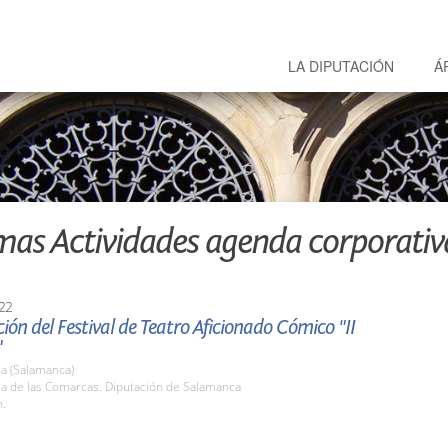
LA DIPUTACIÓN
Á
mas Actividades agenda corporativ
22
ión del Festival de Teatro Aficionado Cómico "II
"
a (Salamanca)
la de las Comarcas. Diputación de Salamanca
h.