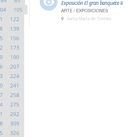
84
85
Exposición El gran banquete II
04
105
ARTE / EXPOSICIONES
1
122
Santa Marta de Tormes
8
139
5
156
2
173
9
190
6
207
3
224
0
241
7
258
4
275
1
292
8
309
5
326