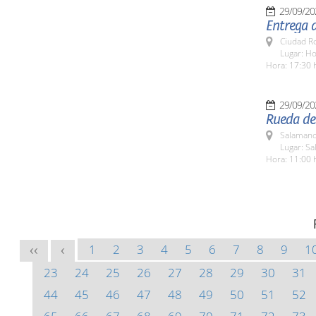
29/09/20
Entrega 
Ciudad R
Lugar: H
Hora: 17:30 
29/09/20
Rueda de 
Salamanc
Lugar: Sa
Hora: 11:00 
1
2
3
4
5
6
7
8
9
1
<<
<
23
24
25
26
27
28
29
30
31
44
45
46
47
48
49
50
51
52