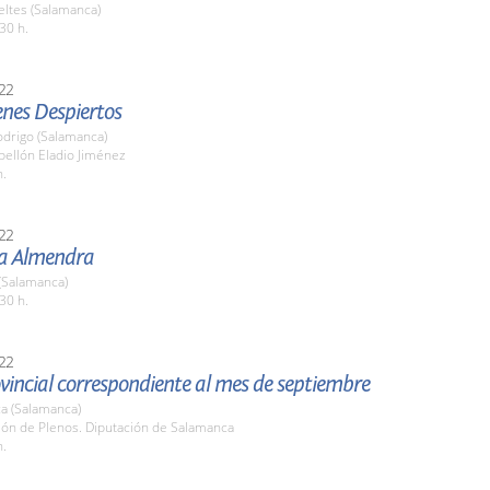
eltes (Salamanca)
30 h.
22
enes Despiertos
odrigo (Salamanca)
bellón Eladio Jiménez
h.
22
la Almendra
(Salamanca)
30 h.
22
vincial correspondiente al mes de septiembre
a (Salamanca)
lón de Plenos. Diputación de Salamanca
h.