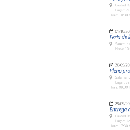
Ciudad R
Lugar: Pa
Hora: 10:30 
01/10/20
Feria de 
Saucelle 
Hora: 10:
30/09/20
Pleno pro
Salamanc
Lugar: Sa
Hora: 09:30 
29/09/20
Entrega 
Ciudad R
Lugar: H
Hora: 17:30 