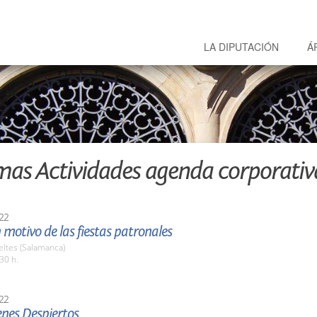
LA DIPUTACIÓN
Á
mas Actividades agenda corporativ
22
 motivo de las fiestas patronales
eltes (Salamanca)
30 h.
22
enes Despiertos