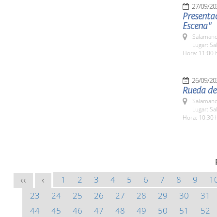
27/09/20
Presentac
Escena"
Salamanc
Lugar: S
Hora: 11:00 
26/09/20
Rueda de 
Salamanc
Lugar: Sa
Hora: 10:30 
1
2
3
4
5
6
7
8
9
1
<<
<
23
24
25
26
27
28
29
30
31
44
45
46
47
48
49
50
51
52