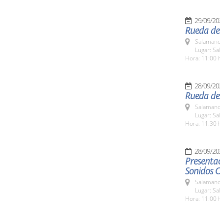
29/09/20
Rueda de 
Salamanc
Lugar: Sa
Hora: 11:00 
28/09/20
Rueda de
Salamanc
Lugar: S
Hora: 11:30 
28/09/20
Presentac
Sonidos 
Salamanc
Lugar: S
Hora: 11:00 