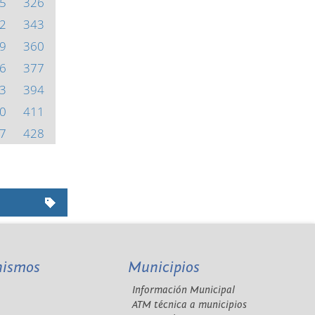
5
326
2
343
9
360
6
377
3
394
0
411
7
428
nismos
Municipios
Información Municipal
A
ATM técnica a municipios