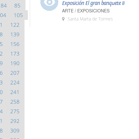
Exposición El gran banquete II
84
85
ARTE / EXPOSICIONES
04
105
Santa Marta de Tormes
1
122
8
139
5
156
2
173
9
190
6
207
3
224
0
241
7
258
4
275
1
292
8
309