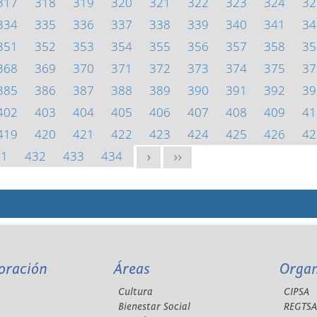
317
318
319
320
321
322
323
324
32
334
335
336
337
338
339
340
341
34
351
352
353
354
355
356
357
358
35
368
369
370
371
372
373
374
375
37
385
386
387
388
389
390
391
392
39
402
403
404
405
406
407
408
409
41
419
420
421
422
423
424
425
426
42
31
432
433
434
>
>>
oración
Áreas
Orga
Cultura
CIPSA
Bienestar Social
REGTS