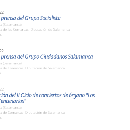
22
prensa del Grupo Socialista
a (Salamanca)
la de las Comarcas. Diputación de Salamanca
h.
22
 prensa del Grupo Ciudadanos Salamanca
a (Salamanca)
ala de Comarcas. Diputación de Salamanca
h.
22
ión del II Ciclo de conciertos de órgano "Los
Centenarios"
a (Salamanca)
ala de Comarcas. Diputación de Salamanca
h.