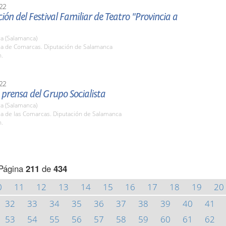
22
ión del Festival Familiar de Teatro "Provincia a
a (Salamanca)
ala de Comarcas. Diputación de Salamanca
h.
22
prensa del Grupo Socialista
a (Salamanca)
la de las Comarcas. Diputación de Salamanca
h.
Página
211
de
434
0
11
12
13
14
15
16
17
18
19
20
32
33
34
35
36
37
38
39
40
41
53
54
55
56
57
58
59
60
61
62