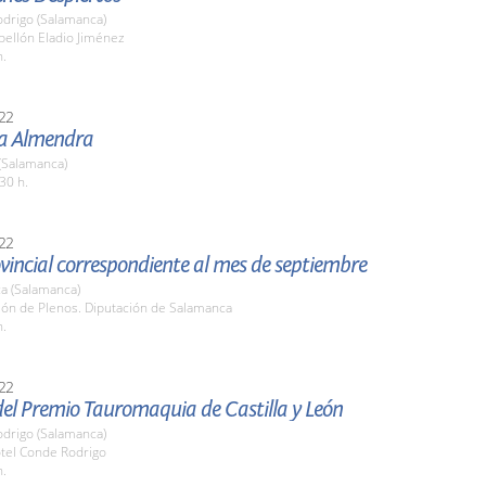
odrigo (Salamanca)
bellón Eladio Jiménez
h.
22
la Almendra
(Salamanca)
30 h.
22
vincial correspondiente al mes de septiembre
a (Salamanca)
lón de Plenos. Diputación de Salamanca
h.
22
del Premio Tauromaquia de Castilla y León
odrigo (Salamanca)
otel Conde Rodrigo
h.