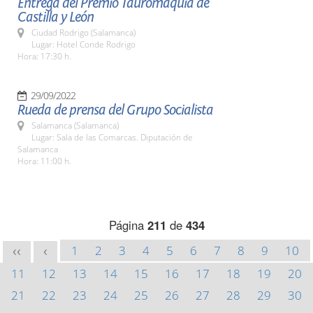
Entrega del Premio Tauromaquia de
Castilla y León
Ciudad Rodrigo (Salamanca)
Lugar: Hotel Conde Rodrigo
Hora: 17:30 h.
29/09/2022
Rueda de prensa del Grupo Socialista
Salamanca (Salamanca)
Lugar: Sala de las Comarcas. Diputación de
Salamanca
Hora: 11:00 h.
Página
211
de
434
1
2
3
4
5
6
7
8
9
10
<<
<
11
12
13
14
15
16
17
18
19
20
21
22
23
24
25
26
27
28
29
30