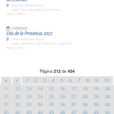
Salamanca (Salamanca)
Lugar: Patio del palacio de La Salina
Hora: 18:00 h.
21/09/2022
Día de la Provincia 2022
Salamanca (Salamanca)
Lugar: Sala Menor del Palacio de Congresos
Hora: 13:00 h.
Página
212
de
434
1
2
3
4
5
6
7
8
9
10
<<
<
11
12
13
14
15
16
17
18
19
20
21
22
23
24
25
26
27
28
29
30
31
32
33
34
35
36
37
38
39
40
41
42
43
44
45
46
47
48
49
50