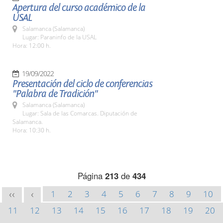
Apertura del curso académico de la
USAL
Salamanca (Salamanca)
Lugar: Paraninfo de la USAL
Hora: 12:00 h.
19/09/2022
Presentación del ciclo de conferencias
"Palabra de Tradición"
Salamanca (Salamanca)
Lugar: Sala de las Comarcas. Diputación de
Salamanca.
Hora: 10:30 h.
Página
213
de
434
1
2
3
4
5
6
7
8
9
10
<<
<
11
12
13
14
15
16
17
18
19
20