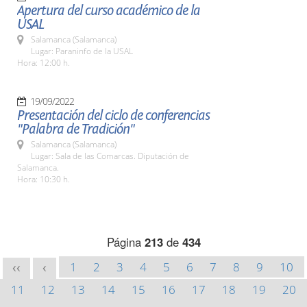
Apertura del curso académico de la
USAL
Salamanca (Salamanca)
Lugar: Paraninfo de la USAL
Hora: 12:00 h.
19/09/2022
Presentación del ciclo de conferencias
"Palabra de Tradición"
Salamanca (Salamanca)
Lugar: Sala de las Comarcas. Diputación de
Salamanca.
Hora: 10:30 h.
Página
213
de
434
1
2
3
4
5
6
7
8
9
10
<<
<
11
12
13
14
15
16
17
18
19
20