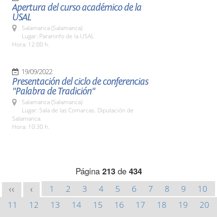
Apertura del curso académico de la
USAL
Salamanca (Salamanca)
Lugar: Paraninfo de la USAL
Hora: 12:00 h.
19/09/2022
Presentación del ciclo de conferencias
"Palabra de Tradición"
Salamanca (Salamanca)
Lugar: Sala de las Comarcas. Diputación de
Salamanca.
Hora: 10:30 h.
Página
213
de
434
1
2
3
4
5
6
7
8
9
10
<<
<
11
12
13
14
15
16
17
18
19
20