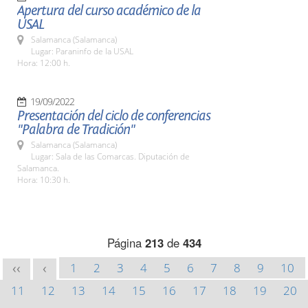
Apertura del curso académico de la
USAL
Salamanca (Salamanca)
Lugar: Paraninfo de la USAL
Hora: 12:00 h.
19/09/2022
Presentación del ciclo de conferencias
"Palabra de Tradición"
Salamanca (Salamanca)
Lugar: Sala de las Comarcas. Diputación de
Salamanca.
Hora: 10:30 h.
Página
213
de
434
1
2
3
4
5
6
7
8
9
10
<<
<
11
12
13
14
15
16
17
18
19
20