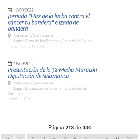
16/09/2022
Jornada "Haz de la lucha contra el
cáncer tu bandera" e izado de
bandera
Salamanca (Salamanca)
Lugar: Plaza de los Bandos y Patio de La Salina
Hora: 11:30 y 12:15 h.
16/09/2022
Presentación de la 38 Media Maratón
Diputación de Salamanca
Salamanca (Salamanca)
Lugar: Diputación de Salamanca. Sala de las
Comarcas
Hora: 11:15 h.
Página
213
de
434
1
2
3
4
5
6
7
8
9
10