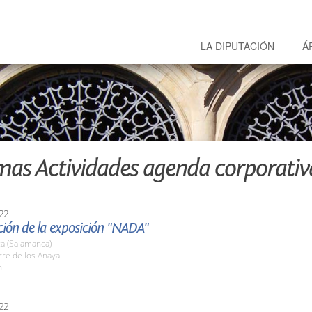
LA DIPUTACIÓN
Á
mas Actividades agenda corporativ
22
ión de la exposición "NADA"
a (Salamanca)
rre de los Anaya
h.
22