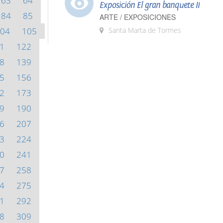
63
64
Exposición El gran banquete II
84
85
ARTE / EXPOSICIONES
04
105
Santa Marta de Tormes
1
122
8
139
5
156
2
173
9
190
6
207
3
224
0
241
7
258
4
275
1
292
8
309