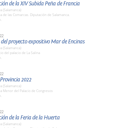
ión de la XIV Subida Peña de Francia
a (Salamanca)
la de las Comarcas. Diputación de Salamanca.
h.
22
del proyecto expositivo Mar de Encinas
a (Salamanca)
tio del palacio de La Salina
h.
22
 Provincia 2022
a (Salamanca)
la Menor del Palacio de Congresos
h.
22
ión de la Feria de la Huerta
a (Salamanca)