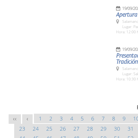
19/09/20
Apertura
Salamanc
Lugar: Pa
Hora: 12:00 
19/09/20
Presentac
Tradición
Salamanc
Lugar: Sa
Hora: 10:30 
1
2
3
4
5
6
7
8
9
1
<<
<
23
24
25
26
27
28
29
30
31