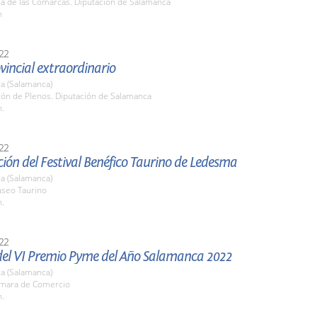
la de las Comarcas. Diputación de Salamanca
h
22
vincial extraordinario
a (Salamanca)
lón de Plenos. Diputación de Salamanca
h.
22
ión del Festival Benéfico Taurino de Ledesma
a (Salamanca)
useo Taurino
h.
22
del VI Premio Pyme del Año Salamanca 2022
a (Salamanca)
ámara de Comercio
h.