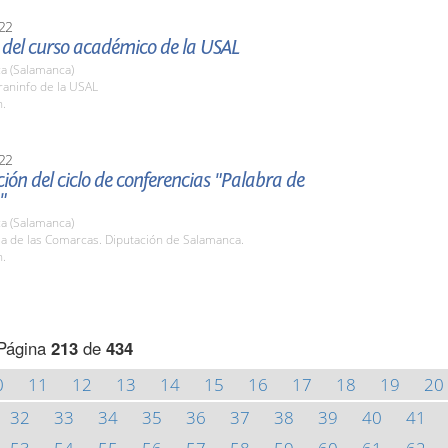
22
 del curso académico de la USAL
a (Salamanca)
raninfo de la USAL
h.
22
ión del ciclo de conferencias "Palabra de
"
a (Salamanca)
la de las Comarcas. Diputación de Salamanca.
h.
Página
213
de
434
0
11
12
13
14
15
16
17
18
19
20
32
33
34
35
36
37
38
39
40
41