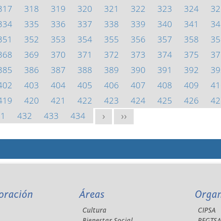
317
318
319
320
321
322
323
324
32
334
335
336
337
338
339
340
341
34
351
352
353
354
355
356
357
358
35
368
369
370
371
372
373
374
375
37
385
386
387
388
389
390
391
392
39
402
403
404
405
406
407
408
409
41
419
420
421
422
423
424
425
426
42
31
432
433
434
>
>>
oración
Áreas
Orga
Cultura
CIPSA
Bienestar Social
REGTS