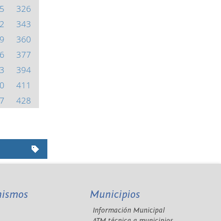
5
326
2
343
9
360
6
377
3
394
0
411
7
428
nismos
Municipios
Información Municipal
A
ATM técnica a municipios