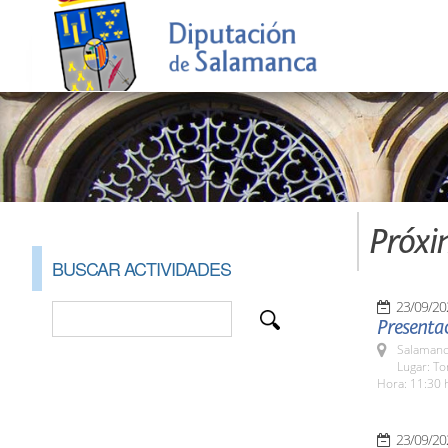
Próxi
BUSCAR ACTIVIDADES
23/09/20
Presentac
Salamanc
Lugar: To
Hora: 11:30 
23/09/20