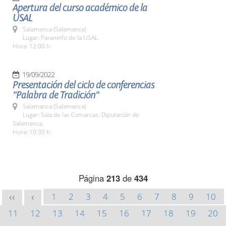
Apertura del curso académico de la
USAL
Salamanca (Salamanca)
Lugar: Paraninfo de la USAL
Hora: 12:00 h.
19/09/2022
Presentación del ciclo de conferencias
"Palabra de Tradición"
Salamanca (Salamanca)
Lugar: Sala de las Comarcas. Diputación de
Salamanca.
Hora: 10:30 h.
Página
213
de
434
1
2
3
4
5
6
7
8
9
10
<<
<
11
12
13
14
15
16
17
18
19
20