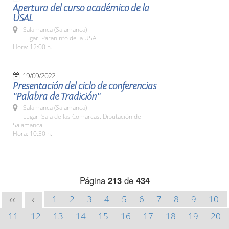
Apertura del curso académico de la
USAL
Salamanca (Salamanca)
Lugar: Paraninfo de la USAL
Hora: 12:00 h.
19/09/2022
Presentación del ciclo de conferencias
"Palabra de Tradición"
Salamanca (Salamanca)
Lugar: Sala de las Comarcas. Diputación de
Salamanca.
Hora: 10:30 h.
Página
213
de
434
1
2
3
4
5
6
7
8
9
10
<<
<
11
12
13
14
15
16
17
18
19
20