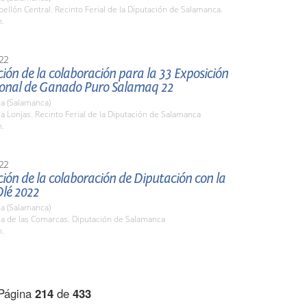
bellón Central. Recinto Ferial de la Diputación de Salamanca.
h.
22
ión de la colaboración para la 33 Exposición
ional de Ganado Puro Salamaq 22
a (Salamanca)
la Lonjas. Recinto Ferial de la Diputación de Salamanca
h.
22
ión de la colaboración de Diputación con la
Olé 2022
a (Salamanca)
la de las Comarcas. Diputación de Salamanca
h.
Página
214
de
433