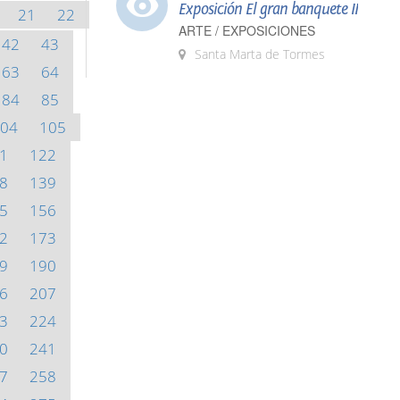
Exposición El gran banquete II
21
22
ARTE / EXPOSICIONES
42
43
Santa Marta de Tormes
63
64
84
85
04
105
1
122
8
139
5
156
2
173
9
190
6
207
3
224
0
241
7
258