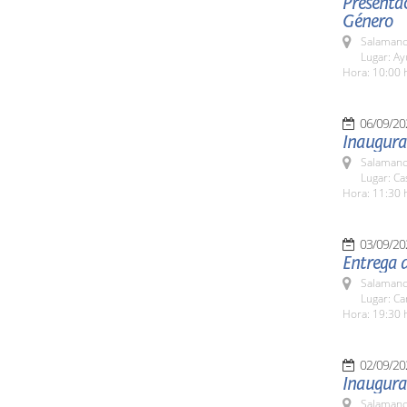
Presentac
Género
Salamanc
Lugar: A
Hora: 10:00 
06/09/20
Inaugurac
Salamanc
Lugar: C
Hora: 11:30 
03/09/20
Entrega 
Salamanc
Lugar: C
Hora: 19:30 
02/09/20
Inaugura
Salamanc