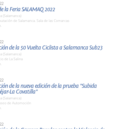
22
de la Feria SALAMAQ 2022
a (Salamanca)
putación de Salamanca. Sala de las Comarcas
h.
22
ión de la 50 Vuelta Ciclista a Salamanca Sub23
a (Salamanca)
tio de La Salina
h.
22
ión de la nueva edición de la prueba "Subida
jar-La Covatilla"
a (Salamanca)
useo de Automoción
h.
22