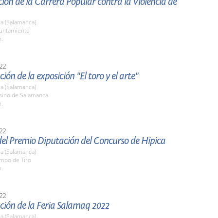
ión de la Carrera Popular contra la Violencia de
a (Salamanca)
yuntamiento
h.
22
ión de la exposición "El toro y el arte"
a (Salamanca)
asino de Salamanca
h.
22
del Premio Diputación del Concurso de Hípica
a (Salamanca)
ampo de Tiro
h.
22
ción de la Feria Salamaq 2022
a (Salamanca)