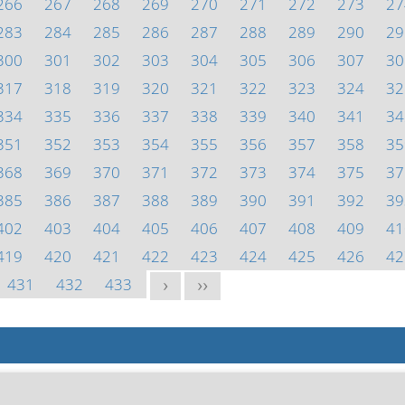
266
267
268
269
270
271
272
273
27
283
284
285
286
287
288
289
290
29
300
301
302
303
304
305
306
307
30
317
318
319
320
321
322
323
324
32
334
335
336
337
338
339
340
341
34
351
352
353
354
355
356
357
358
35
368
369
370
371
372
373
374
375
37
385
386
387
388
389
390
391
392
39
402
403
404
405
406
407
408
409
41
419
420
421
422
423
424
425
426
42
431
432
433
>
>>