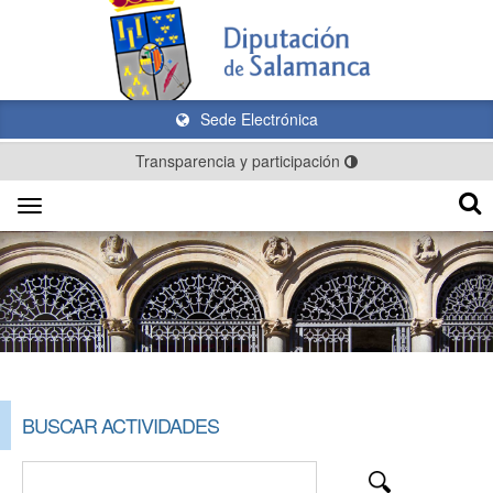
Sede Electrónica
Transparencia y participación
Toggle
navigation
BUSCAR ACTIVIDADES