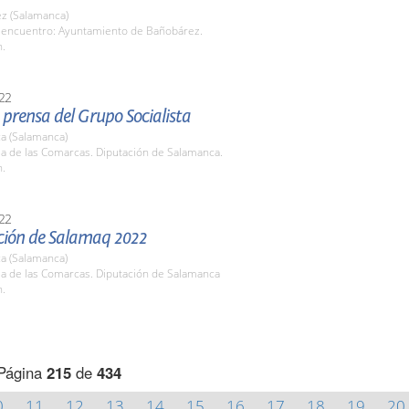
z (Salamanca)
 encuentro: Ayuntamiento de Bañobárez.
h.
22
prensa del Grupo Socialista
a (Salamanca)
la de las Comarcas. Diputación de Salamanca.
h.
22
ción de Salamaq 2022
a (Salamanca)
la de las Comarcas. Diputación de Salamanca
h.
Página
215
de
434
0
11
12
13
14
15
16
17
18
19
20