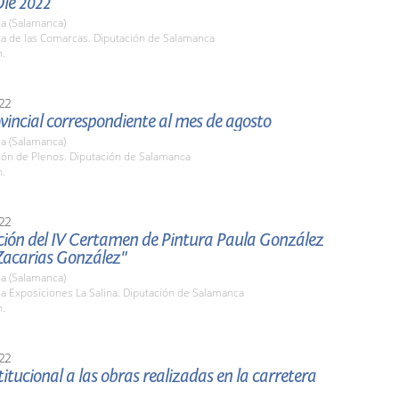
Olé 2022
a (Salamanca)
la de las Comarcas. Diputación de Salamanca
h.
22
vincial correspondiente al mes de agosto
a (Salamanca)
lón de Plenos. Diputación de Salamanca
h.
22
ción del IV Certamen de Pintura Paula González
Zacarias González"
a (Salamanca)
la Exposiciones La Salina. Diputación de Salamanca
h.
22
stitucional a las obras realizadas en la carretera