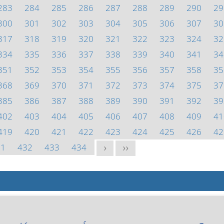
283
284
285
286
287
288
289
290
29
300
301
302
303
304
305
306
307
30
317
318
319
320
321
322
323
324
32
334
335
336
337
338
339
340
341
34
351
352
353
354
355
356
357
358
35
368
369
370
371
372
373
374
375
37
385
386
387
388
389
390
391
392
39
402
403
404
405
406
407
408
409
41
419
420
421
422
423
424
425
426
42
31
432
433
434
>
>>