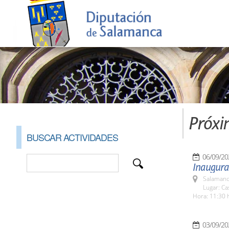
Próxi
BUSCAR ACTIVIDADES
06/09/20
Inaugurac
Salamanc
Lugar: C
Hora: 11:30 
03/09/20