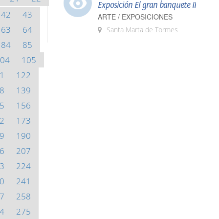
Exposición El gran banquete II
42
43
ARTE / EXPOSICIONES
63
64
Santa Marta de Tormes
84
85
04
105
1
122
8
139
5
156
2
173
9
190
6
207
3
224
0
241
7
258
4
275