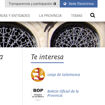
Transparencia y participación
Sede Electrónica
REAS Y ENTIDADES
LA PROVINCIA
TEMAS
a
Te interesa
Lonja de Salamanca
Boletín Oficial de la
Provincia