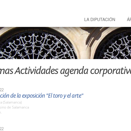
LA DIPUTACIÓN
Á
mas Actividades agenda corporativ
22
ión de la exposición "El toro y el arte"
a (Salamanca)
asino de Salamanca
h.
22