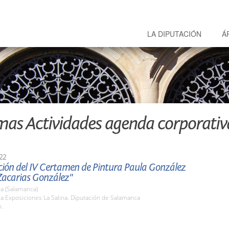
LA DIPUTACIÓN
Á
mas Actividades agenda corporativ
22
ción del IV Certamen de Pintura Paula González
Zacarias González"
a (Salamanca)
la Exposiciones La Salina. Diputación de Salamanca
h.