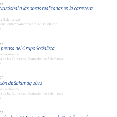
22
stitucional a las obras realizadas en la carretera
z (Salamanca)
 encuentro: Ayuntamiento de Bañobárez.
h.
22
prensa del Grupo Socialista
a (Salamanca)
la de las Comarcas. Diputación de Salamanca.
h.
22
ción de Salamaq 2022
a (Salamanca)
la de las Comarcas. Diputación de Salamanca
h.
22