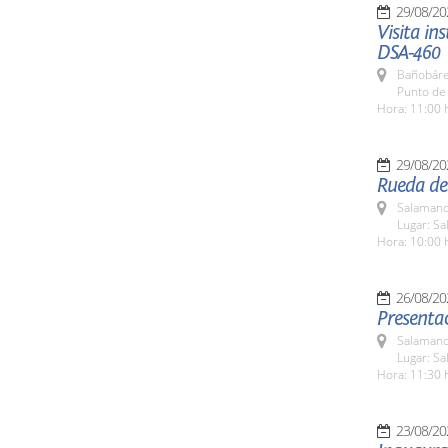
29/08/20
Visita in
DSA-460
Bañobáre
Punto de
Hora: 11:00 
29/08/20
Rueda de 
Salamanc
Lugar: Sa
Hora: 10:00 
26/08/20
Presenta
Salamanc
Lugar: Sa
Hora: 11:30 
23/08/20