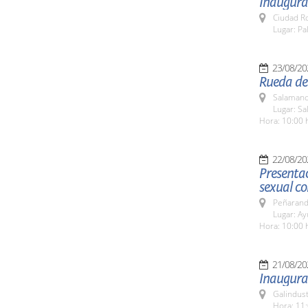
Inaugurac
Ciudad R
Lugar: Pa
23/08/20
Rueda de 
Salamanc
Lugar: Sa
Hora: 10:00 
22/08/20
Presentac
sexual co
Peñarand
Lugar: A
Hora: 10:00 
21/08/20
Inaugurac
Galindus
Hora: 11: