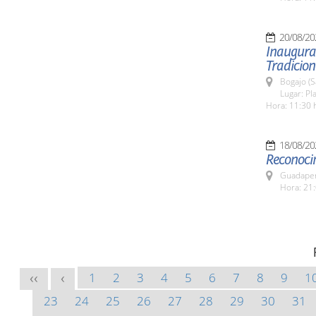
20/08/20
Inaugurac
Tradicion
Bogajo (
Lugar: Pl
Hora: 11:30 
18/08/20
Reconocim
Guadapero
Hora: 21:
1
2
3
4
5
6
7
8
9
1
<<
<
23
24
25
26
27
28
29
30
31