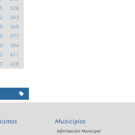
5
326
2
343
9
360
6
377
3
394
0
411
7
428
nismos
Municipios
Información Municipal