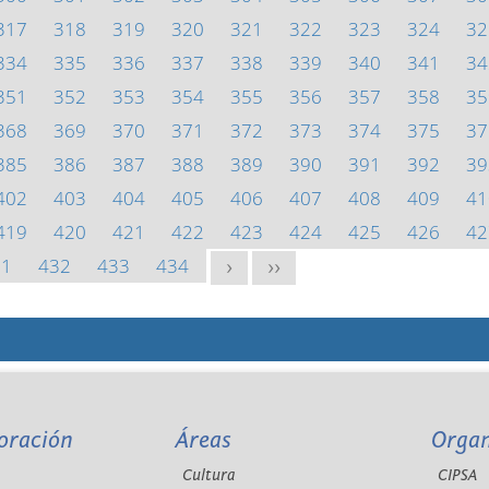
317
318
319
320
321
322
323
324
32
334
335
336
337
338
339
340
341
34
351
352
353
354
355
356
357
358
35
368
369
370
371
372
373
374
375
37
385
386
387
388
389
390
391
392
39
402
403
404
405
406
407
408
409
41
419
420
421
422
423
424
425
426
42
31
432
433
434
>
>>
oración
Áreas
Orga
Cultura
CIPSA