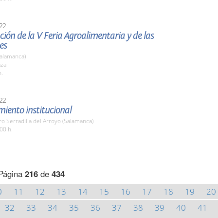
22
ión de la V Feria Agroalimentaria y de las
es
Salamanca)
aza
h.
22
iento institucional
 Serradilla del Arroyo (Salamanca)
00 h.
Página
216
de
434
0
11
12
13
14
15
16
17
18
19
20
32
33
34
35
36
37
38
39
40
41