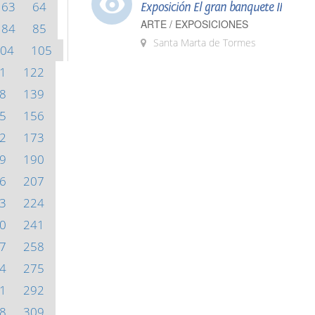
63
64
Exposición El gran banquete II
ARTE / EXPOSICIONES
84
85
Santa Marta de Tormes
04
105
1
122
8
139
5
156
2
173
9
190
6
207
3
224
0
241
7
258
4
275
1
292
8
309