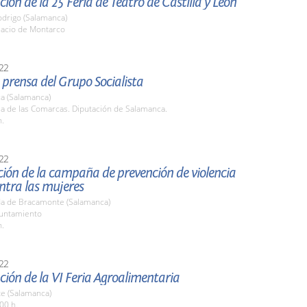
ión de la 25 Feria de Teatro de Castilla y León
odrigo (Salamanca)
lacio de Montarco
22
prensa del Grupo Socialista
a (Salamanca)
la de las Comarcas. Diputación de Salamanca.
h.
22
ión de la campaña de prevención de violencia
ntra las mujeres
a de Bracamonte (Salamanca)
yuntamiento
h.
22
ión de la VI Feria Agroalimentaria
te (Salamanca)
00 h.