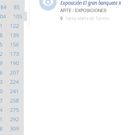
Exposición El gran banquete II
84
85
ARTE / EXPOSICIONES
04
105
Santa Marta de Tormes
1
122
8
139
5
156
2
173
9
190
6
207
3
224
0
241
7
258
4
275
1
292
8
309