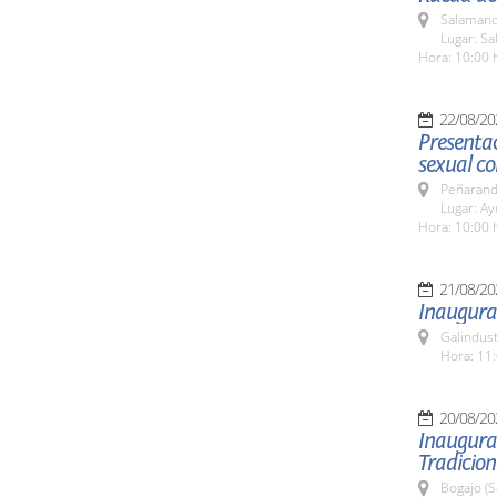
Salamanc
Lugar: Sa
Hora: 10:00 
22/08/20
Presentac
sexual co
Peñarand
Lugar: A
Hora: 10:00 
21/08/20
Inaugurac
Galindus
Hora: 11:
20/08/20
Inaugurac
Tradicion
Bogajo (