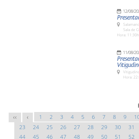
12/08/20
Presenta
Salamanc
Sala de 
Hora: 11:30h
11/08/20
Presentac
Vitigudin
Vitigudin
Hora: 22:
1
2
3
4
5
6
7
8
9
1
<<
<
23
24
25
26
27
28
29
30
31
44
45
46
47
48
49
50
51
52