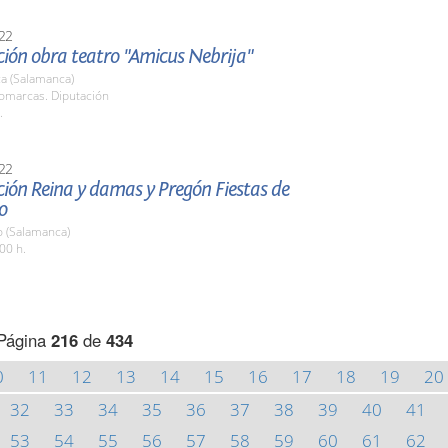
22
ción obra teatro "Amicus Nebrija"
a (Salamanca)
Comarcas. Diputación
.
22
ión Reina y damas y Pregón Fiestas de
o
o (Salamanca)
00 h.
Página
216
de
434
0
11
12
13
14
15
16
17
18
19
20
32
33
34
35
36
37
38
39
40
41
53
54
55
56
57
58
59
60
61
62