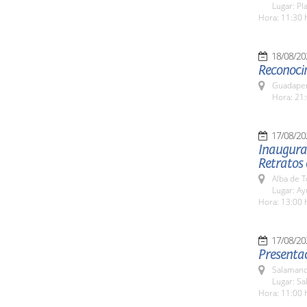
Lugar: Pl
Hora: 11:30 
18/08/20
Reconocim
Guadapero
Hora: 21:
17/08/20
Inaugurac
Retratos 
Alba de 
Lugar: Ay
Hora: 13:00 
17/08/20
Presentac
Salamanc
Lugar: Sa
Hora: 11:00 