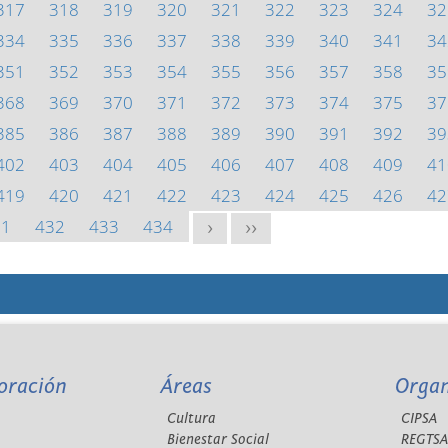
317
318
319
320
321
322
323
324
32
334
335
336
337
338
339
340
341
34
351
352
353
354
355
356
357
358
35
368
369
370
371
372
373
374
375
37
385
386
387
388
389
390
391
392
39
402
403
404
405
406
407
408
409
41
419
420
421
422
423
424
425
426
42
31
432
433
434
>
>>
oración
Áreas
Orga
Cultura
CIPSA
Bienestar Social
REGTS