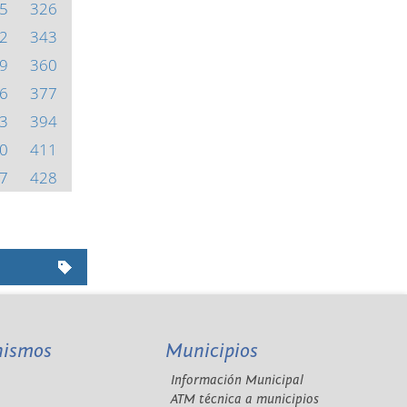
5
326
2
343
9
360
6
377
3
394
0
411
7
428
nismos
Municipios
Información Municipal
A
ATM técnica a municipios