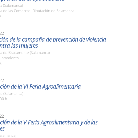
a (Salamanca)
la de las Comarcas. Diputación de Salamanca.
h.
22
ión de la campaña de prevención de violencia
ntra las mujeres
a de Bracamonte (Salamanca)
yuntamiento
h.
22
ión de la VI Feria Agroalimentaria
te (Salamanca)
00 h.
22
ión de la V Feria Agroalimentaria y de las
es
Salamanca)