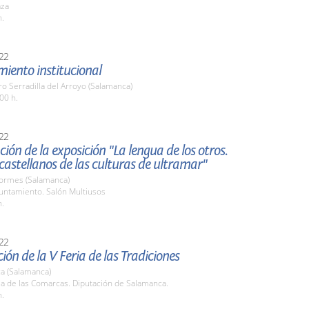
aza
h.
22
iento institucional
 Serradilla del Arroyo (Salamanca)
00 h.
22
ión de la exposición "La lengua de los otros.
castellanos de las culturas de ultramar"
Tormes (Salamanca)
untamiento. Salón Multiusos
h.
22
ión de la V Feria de las Tradiciones
a (Salamanca)
la de las Comarcas. Diputación de Salamanca.
h.