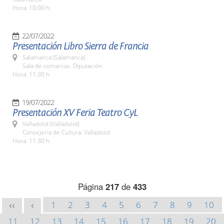
Hora: 10:00 h.
22/07/2022
Presentación Libro Sierra de Francia
Salamanca (Salamanca)
Sala de comarcas. Diputación
Hora: 11:30 h.
19/07/2022
Presentación XV Feria Teatro CyL
Valladolid (Valladolid)
Consejería de Cultura. Valladolid
Hora: 11:30 h.
Página
217
de
433
1
2
3
4
5
6
7
8
9
10
<<
<
11
12
13
14
15
16
17
18
19
20