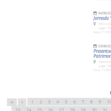
04/08/20
Jornada "
Villoria 
Lugar: Te
Hora: 11:30 
03/08/20
Presentac
Patrimoni
Salamanc
Lugar: Sa
Hora: 11:30 
1
2
3
4
5
6
7
8
9
1
<<
<
23
24
25
26
27
28
29
30
31