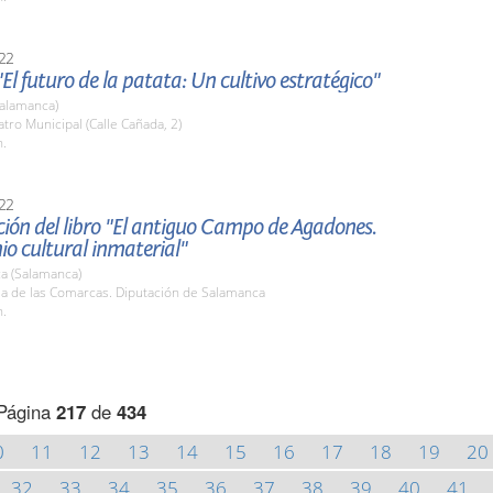
22
El futuro de la patata: Un cultivo estratégico"
(Salamanca)
atro Municipal (Calle Cañada, 2)
h.
22
ión del libro "El antiguo Campo de Agadones.
o cultural inmaterial"
a (Salamanca)
la de las Comarcas. Diputación de Salamanca
h.
Página
217
de
434
0
11
12
13
14
15
16
17
18
19
20
32
33
34
35
36
37
38
39
40
41