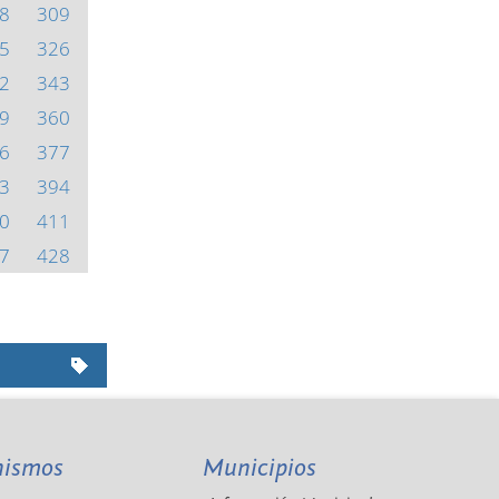
8
309
5
326
2
343
9
360
6
377
3
394
0
411
7
428
nismos
Municipios