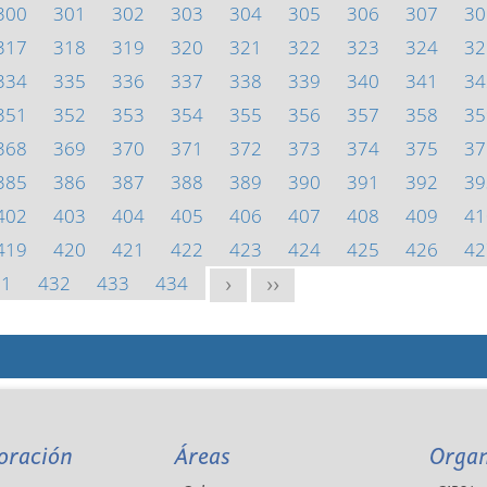
300
301
302
303
304
305
306
307
30
317
318
319
320
321
322
323
324
32
334
335
336
337
338
339
340
341
34
351
352
353
354
355
356
357
358
35
368
369
370
371
372
373
374
375
37
385
386
387
388
389
390
391
392
39
402
403
404
405
406
407
408
409
41
419
420
421
422
423
424
425
426
42
31
432
433
434
>
>>
oración
Áreas
Orga