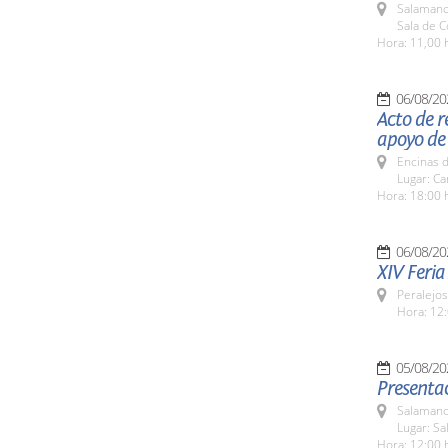
Salamanc
Sala de 
Hora: 11,00 
06/08/20
Acto de r
apoyo de
Encinas 
Lugar: C
Hora: 18:00 
06/08/20
XIV Feria
Peralejos
Hora: 12:
05/08/20
Presentac
Salamanc
Lugar: Sa
Hora: 12:00 