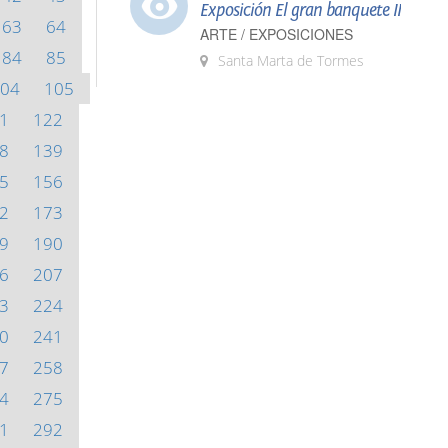
Exposición El gran banquete II
63
64
ARTE / EXPOSICIONES
84
85
Santa Marta de Tormes
04
105
1
122
8
139
5
156
2
173
9
190
6
207
3
224
0
241
7
258
4
275
1
292