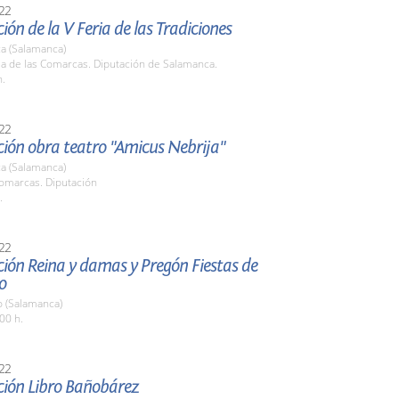
22
ión de la V Feria de las Tradiciones
a (Salamanca)
la de las Comarcas. Diputación de Salamanca.
h.
22
ción obra teatro "Amicus Nebrija"
a (Salamanca)
Comarcas. Diputación
.
22
ión Reina y damas y Pregón Fiestas de
o
o (Salamanca)
00 h.
22
ción Libro Bañobárez