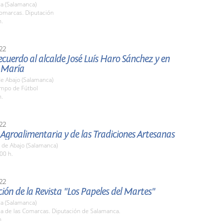
a (Salamanca)
Comarcas. Diputación
h.
22
ecuerdo al alcalde José Luís Haro Sánchez y en
 María
de Abajo (Salamanca)
ampo de Fútbol
h.
22
 Agroalimentaria y de las Tradiciones Artesanas
 de Abajo (Salamanca)
00 h.
22
ión de la Revista "Los Papeles del Martes"
a (Salamanca)
la de las Comarcas. Diputación de Salamanca.
h.