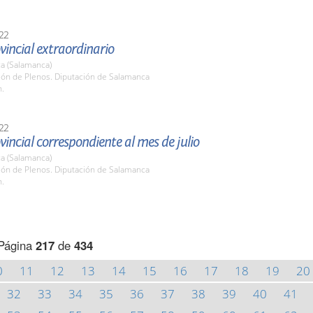
22
vincial extraordinario
a (Salamanca)
lón de Plenos. Diputación de Salamanca
h.
22
vincial correspondiente al mes de julio
a (Salamanca)
lón de Plenos. Diputación de Salamanca
h.
Página
217
de
434
0
11
12
13
14
15
16
17
18
19
20
32
33
34
35
36
37
38
39
40
41