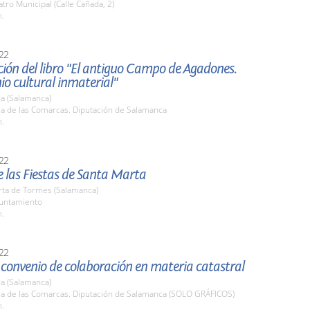
atro Municipal (Calle Cañada, 2)
h.
22
ión del libro "El antiguo Campo de Agadones.
o cultural inmaterial"
a (Salamanca)
la de las Comarcas. Diputación de Salamanca
h.
22
 las Fiestas de Santa Marta
rta de Tormes (Salamanca)
yuntamiento
h.
22
convenio de colaboración en materia catastral
a (Salamanca)
ala de las Comarcas. Diputación de Salamanca (SOLO GRÁFICOS)
h.