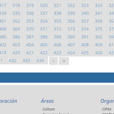
317
318
319
320
321
322
323
324
32
334
335
336
337
338
339
340
341
34
351
352
353
354
355
356
357
358
35
368
369
370
371
372
373
374
375
37
385
386
387
388
389
390
391
392
39
402
403
404
405
406
407
408
409
41
419
420
421
422
423
424
425
426
42
31
432
433
434
>
>>
oración
Áreas
Orga
Cultura
CIPSA