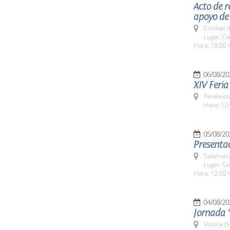
Acto de r
apoyo de
Encinas 
Lugar: C
Hora: 18:00 
06/08/20
XIV Feria
Peralejos
Hora: 12:
05/08/20
Presentac
Salamanc
Lugar: Sa
Hora: 12:00 
04/08/20
Jornada "
Villoria 