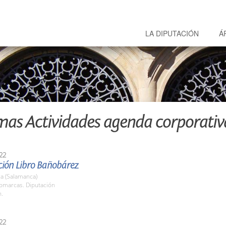
LA DIPUTACIÓN
Á
mas Actividades agenda corporativ
22
ción Libro Bañobárez
a (Salamanca)
Comarcas. Diputación
h.
22