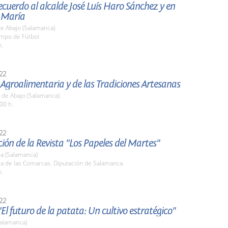
ecuerdo al alcalde José Luís Haro Sánchez y en
 María
de Abajo (Salamanca)
ampo de Fútbol
h.
22
 Agroalimentaria y de las Tradiciones Artesanas
 de Abajo (Salamanca)
00 h.
22
ión de la Revista "Los Papeles del Martes"
a (Salamanca)
la de las Comarcas. Diputación de Salamanca.
h.
22
El futuro de la patata: Un cultivo estratégico"
(Salamanca)