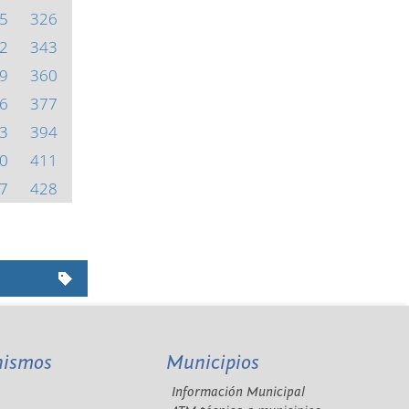
5
326
2
343
9
360
6
377
3
394
0
411
7
428
nismos
Municipios
Información Municipal