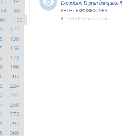
63
64
Exposición El gran banquete II
84
85
ARTE / EXPOSICIONES
Santa Marta de Tormes
04
105
1
122
8
139
5
156
2
173
9
190
6
207
3
224
0
241
7
258
4
275
1
292
8
309