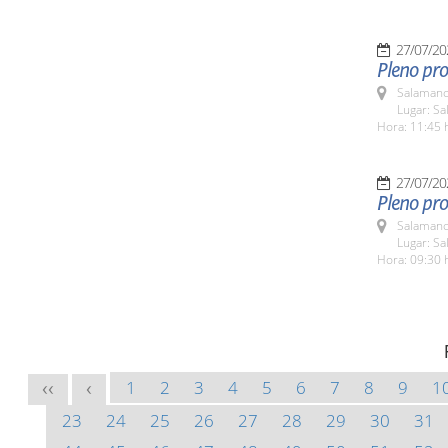
27/07/20
Pleno pro
Salamanc
Lugar: Sa
Hora: 11:45 
27/07/20
Pleno pro
Salamanc
Lugar: Sa
Hora: 09:30 
1
2
3
4
5
6
7
8
9
1
<<
<
23
24
25
26
27
28
29
30
31