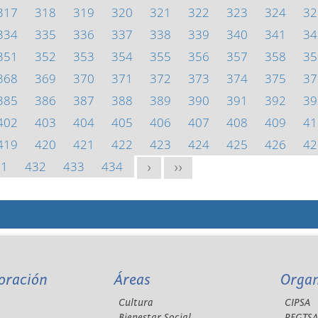
317
318
319
320
321
322
323
324
32
334
335
336
337
338
339
340
341
34
351
352
353
354
355
356
357
358
35
368
369
370
371
372
373
374
375
37
385
386
387
388
389
390
391
392
39
402
403
404
405
406
407
408
409
41
419
420
421
422
423
424
425
426
42
31
432
433
434
>
>>
oración
Áreas
Orga
Cultura
CIPSA
Bienestar Social
REGTS