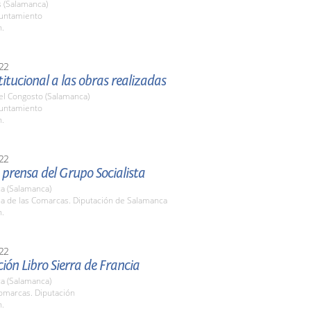
(Salamanca)
yuntamiento
h.
22
stitucional a las obras realizadas
el Congosto (Salamanca)
yuntamiento
h.
22
prensa del Grupo Socialista
a (Salamanca)
la de las Comarcas. Diputación de Salamanca
h.
22
ión Libro Sierra de Francia
a (Salamanca)
comarcas. Diputación
h.