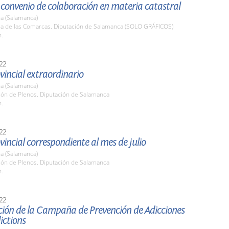
convenio de colaboración en materia catastral
a (Salamanca)
ala de las Comarcas. Diputación de Salamanca (SOLO GRÁFICOS)
h.
22
vincial extraordinario
a (Salamanca)
lón de Plenos. Diputación de Salamanca
h.
22
vincial correspondiente al mes de julio
a (Salamanca)
lón de Plenos. Diputación de Salamanca
h.
22
ción de la Campaña de Prevención de Adicciones
ictions