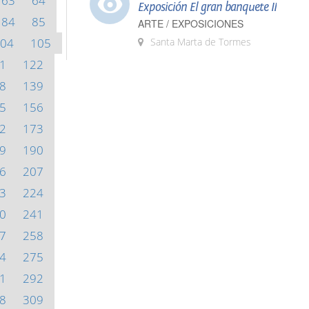
63
64
Exposición El gran banquete II
84
85
ARTE / EXPOSICIONES
04
105
Santa Marta de Tormes
1
122
8
139
5
156
2
173
9
190
6
207
3
224
0
241
7
258
4
275
1
292
8
309