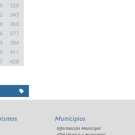
5
326
2
343
9
360
6
377
3
394
0
411
7
428
nismos
Municipios
Información Municipal
A
ATM técnica a municipios