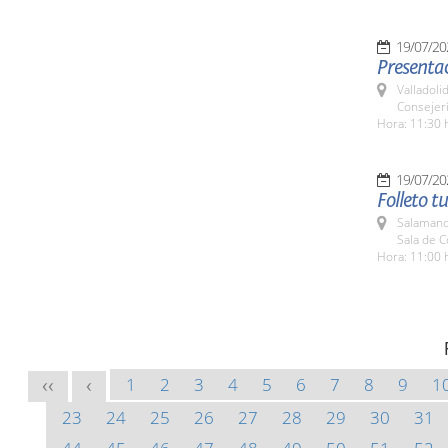
19/07/20
Presentac
Valladolid
Consejerí
Hora: 11:30 
19/07/20
Folleto 
Salamanc
Sala de 
Hora: 11:00 
1
2
3
4
5
6
7
8
9
1
<<
<
23
24
25
26
27
28
29
30
31