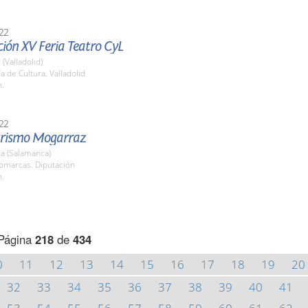
22
ión XV Feria Teatro CyL
 (Valladolid)
a de Cultura. Valladolid
h.
22
turismo Mogarraz
a (Salamanca)
Comarcas. Diputación
h.
Página
218
de
434
0
11
12
13
14
15
16
17
18
19
20
32
33
34
35
36
37
38
39
40
41