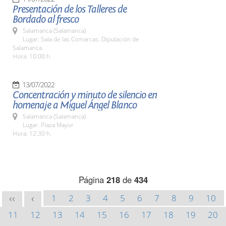
Presentación de los Talleres de
Bordado al fresco
Salamanca (Salamanca)
Lugar: Sala de las Comarcas. Diputación de
Salamanca.
Hora: 10:00 h.
13/07/2022
Concentración y minuto de silencio en
homenaje a Miguel Ángel Blanco
Salamanca (Salamanca)
Lugar: Plaza Mayor
Hora: 12:30 h.
Página
218
de
434
1
2
3
4
5
6
7
8
9
10
<<
<
11
12
13
14
15
16
17
18
19
20