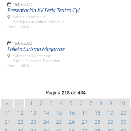
19/07/2022
Presentación XV Feria Teatro CyL
Valladolid (Valladolid)
Consejería de Cultura. Valladolid
Hora: 11:30 h.
19/07/2022
Folleto turismo Mogarraz
Salamanca (Salamanca)
Sala de Comarcas. Diputación
Hora: 11:00 h.
Página
218
de
434
1
2
3
4
5
6
7
8
9
10
<<
<
11
12
13
14
15
16
17
18
19
20
21
22
23
24
25
26
27
28
29
30
31
32
33
34
35
36
37
38
39
40