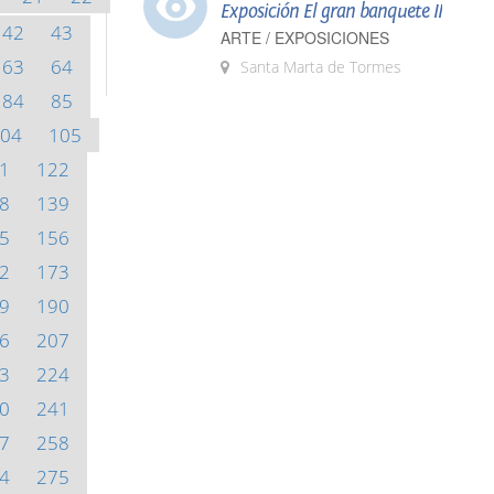
Exposición El gran banquete II
42
43
ARTE / EXPOSICIONES
63
64
Santa Marta de Tormes
84
85
04
105
1
122
8
139
5
156
2
173
9
190
6
207
3
224
0
241
7
258
4
275