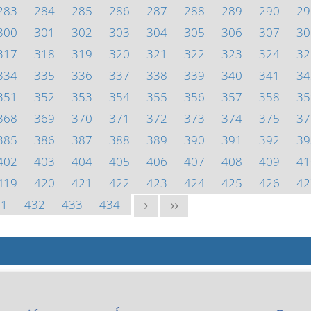
283
284
285
286
287
288
289
290
29
300
301
302
303
304
305
306
307
30
317
318
319
320
321
322
323
324
32
334
335
336
337
338
339
340
341
34
351
352
353
354
355
356
357
358
35
368
369
370
371
372
373
374
375
37
385
386
387
388
389
390
391
392
39
402
403
404
405
406
407
408
409
41
419
420
421
422
423
424
425
426
42
31
432
433
434
>
>>