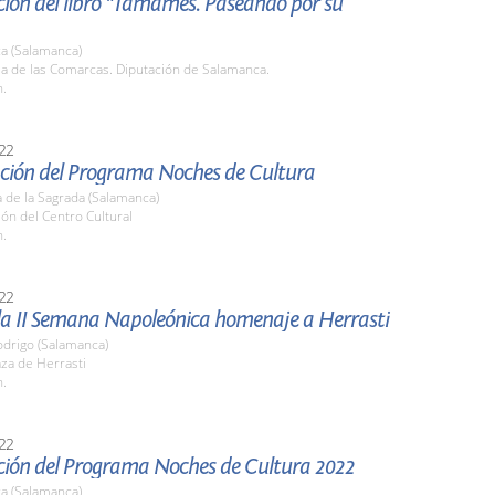
ción del libro "Tamames. Paseando por su
a (Salamanca)
la de las Comarcas. Diputación de Salamanca.
h.
22
ción del Programa Noches de Cultura
 de la Sagrada (Salamanca)
lón del Centro Cultural
h.
22
 la II Semana Napoleónica homenaje a Herrasti
odrigo (Salamanca)
aza de Herrasti
h.
22
ción del Programa Noches de Cultura 2022
a (Salamanca)