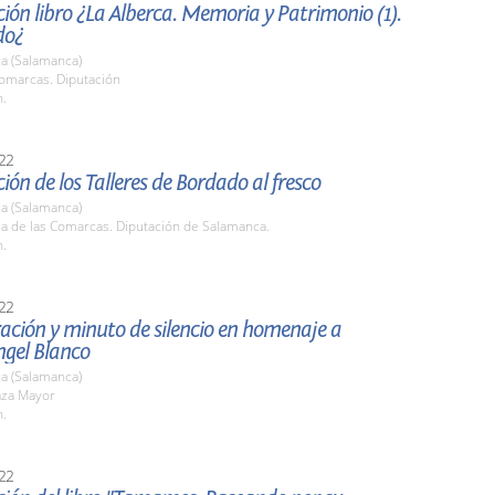
ión libro ¿La Alberca. Memoria y Patrimonio (1).
do¿
a (Salamanca)
Comarcas. Diputación
h.
22
ión de los Talleres de Bordado al fresco
a (Salamanca)
la de las Comarcas. Diputación de Salamanca.
h.
22
ación y minuto de silencio en homenaje a
ngel Blanco
a (Salamanca)
aza Mayor
h.
22