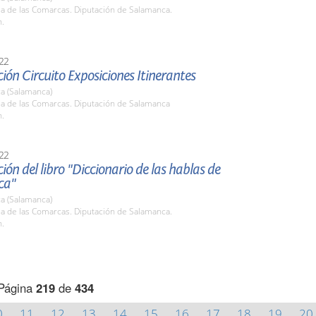
la de las Comarcas. Diputación de Salamanca.
h.
22
ión Circuito Exposiciones Itinerantes
a (Salamanca)
la de las Comarcas. Diputación de Salamanca
h.
22
ión del libro "Diccionario de las hablas de
ca"
a (Salamanca)
la de las Comarcas. Diputación de Salamanca.
h.
Página
219
de
434
0
11
12
13
14
15
16
17
18
19
20