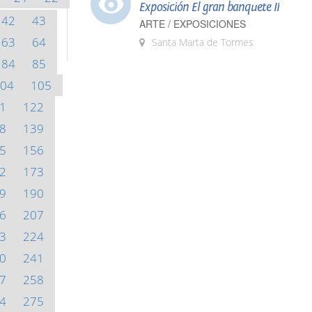
Exposición El gran banquete II
42
43
ARTE / EXPOSICIONES
63
64
Santa Marta de Tormes
84
85
04
105
1
122
8
139
5
156
2
173
9
190
6
207
3
224
0
241
7
258
4
275