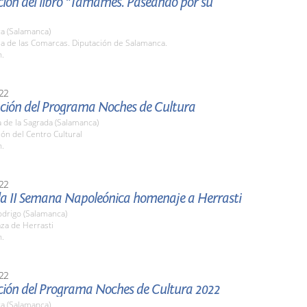
ción del libro "Tamames. Paseando por su
a (Salamanca)
la de las Comarcas. Diputación de Salamanca.
h.
22
ción del Programa Noches de Cultura
 de la Sagrada (Salamanca)
lón del Centro Cultural
h.
22
 la II Semana Napoleónica homenaje a Herrasti
odrigo (Salamanca)
aza de Herrasti
h.
22
ción del Programa Noches de Cultura 2022
a (Salamanca)