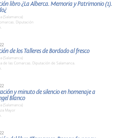
ión libro ¿La Alberca. Memoria y Patrimonio (1).
do¿
a (Salamanca)
Comarcas. Diputación
h.
22
ión de los Talleres de Bordado al fresco
a (Salamanca)
la de las Comarcas. Diputación de Salamanca.
h.
22
ación y minuto de silencio en homenaje a
ngel Blanco
a (Salamanca)
aza Mayor
h.
22