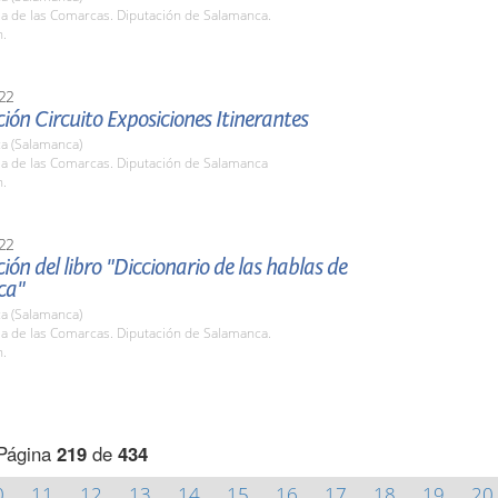
la de las Comarcas. Diputación de Salamanca.
h.
22
ión Circuito Exposiciones Itinerantes
a (Salamanca)
la de las Comarcas. Diputación de Salamanca
h.
22
ión del libro "Diccionario de las hablas de
ca"
a (Salamanca)
la de las Comarcas. Diputación de Salamanca.
h.
Página
219
de
434
0
11
12
13
14
15
16
17
18
19
20