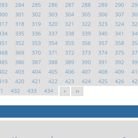
283
284
285
286
287
288
289
290
29
300
301
302
303
304
305
306
307
30
317
318
319
320
321
322
323
324
32
334
335
336
337
338
339
340
341
34
351
352
353
354
355
356
357
358
35
368
369
370
371
372
373
374
375
37
385
386
387
388
389
390
391
392
39
402
403
404
405
406
407
408
409
41
419
420
421
422
423
424
425
426
42
31
432
433
434
>
>>