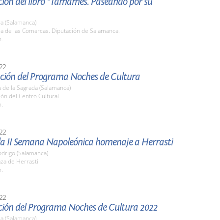
ción del libro "Tamames. Paseando por su
a (Salamanca)
la de las Comarcas. Diputación de Salamanca.
h.
22
ción del Programa Noches de Cultura
 de la Sagrada (Salamanca)
lón del Centro Cultural
h.
22
 la II Semana Napoleónica homenaje a Herrasti
odrigo (Salamanca)
aza de Herrasti
h.
22
ción del Programa Noches de Cultura 2022
a (Salamanca)