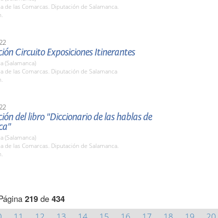
la de las Comarcas. Diputación de Salamanca.
h.
22
ión Circuito Exposiciones Itinerantes
a (Salamanca)
la de las Comarcas. Diputación de Salamanca
h.
22
ión del libro "Diccionario de las hablas de
ca"
a (Salamanca)
la de las Comarcas. Diputación de Salamanca.
h.
Página
219
de
434
0
11
12
13
14
15
16
17
18
19
20