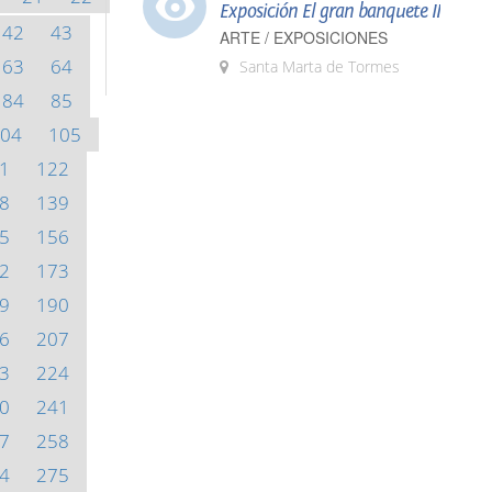
Exposición El gran banquete II
42
43
ARTE / EXPOSICIONES
63
64
Santa Marta de Tormes
84
85
04
105
1
122
8
139
5
156
2
173
9
190
6
207
3
224
0
241
7
258
4
275