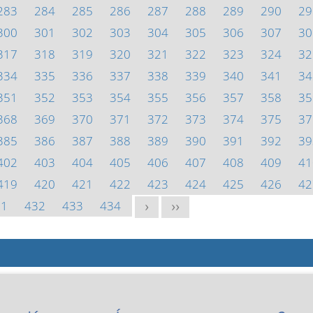
283
284
285
286
287
288
289
290
29
300
301
302
303
304
305
306
307
30
317
318
319
320
321
322
323
324
32
334
335
336
337
338
339
340
341
34
351
352
353
354
355
356
357
358
35
368
369
370
371
372
373
374
375
37
385
386
387
388
389
390
391
392
39
402
403
404
405
406
407
408
409
41
419
420
421
422
423
424
425
426
42
31
432
433
434
>
>>