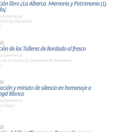
ión libro ¿La Alberca. Memoria y Patrimonio (1).
do¿
a (Salamanca)
Comarcas. Diputación
h.
22
ión de los Talleres de Bordado al fresco
a (Salamanca)
la de las Comarcas. Diputación de Salamanca.
h.
22
ación y minuto de silencio en homenaje a
ngel Blanco
a (Salamanca)
aza Mayor
h.
22