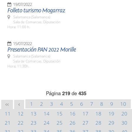
19/07/2022
Folleto turismo Mogarraz
Salamanca (Salamanca)
Sala de Comarcas. Diputación
Hora: 11:00 h.
15/07/2022
Presentación PAN 2022 Morille
Salamanca (Salamanca)
Sala de Comarcas. Diputación
Hora: 11:30h.
Página
219
de
435
1
2
3
4
5
6
7
8
9
10
<<
<
11
12
13
14
15
16
17
18
19
20
21
22
23
24
25
26
27
28
29
30
31
32
33
34
35
36
37
38
39
40