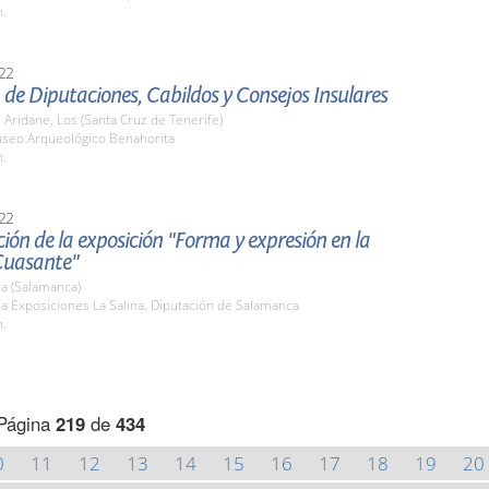
h.
22
de Diputaciones, Cabildos y Consejos Insulares
 Aridane, Los (Santa Cruz de Tenerife)
useo Arqueológico Benahorita
h.
22
ión de la exposición "Forma y expresión en la
Cuasante"
a (Salamanca)
la Exposiciones La Salina. Diputación de Salamanca
h.
Página
219
de
434
0
11
12
13
14
15
16
17
18
19
20