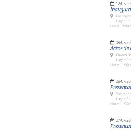
12/07/20
Inaugura
Carbajosa
Lugar: Sa
Hora: 19:00 
09/07/20
Actos de
Ciudad R
Lugar: Pl
Hora: 11:00 
08/07/20
Presenta
Salamanc
Lugar: Sa
Hora: 11:30 
07/07/20
Presentac