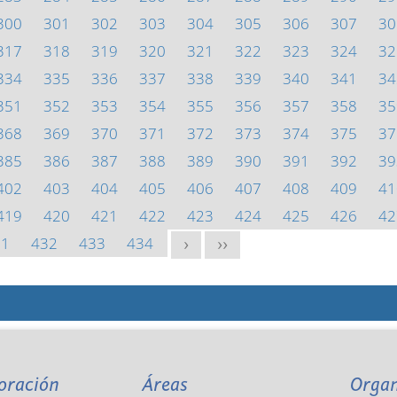
300
301
302
303
304
305
306
307
30
317
318
319
320
321
322
323
324
32
334
335
336
337
338
339
340
341
34
351
352
353
354
355
356
357
358
35
368
369
370
371
372
373
374
375
37
385
386
387
388
389
390
391
392
39
402
403
404
405
406
407
408
409
41
419
420
421
422
423
424
425
426
42
31
432
433
434
>
>>
oración
Áreas
Orga