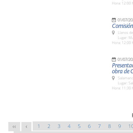
Hora: 12:00 
01/07/20
Comisión 
Llanos de
Lugar: M
Hora: 12:00 
01/07/20
Presentac
obra de 
Salamanc
Lugar: Sa
Hora: 11:30 
1
2
3
4
5
6
7
8
9
1
<<
<