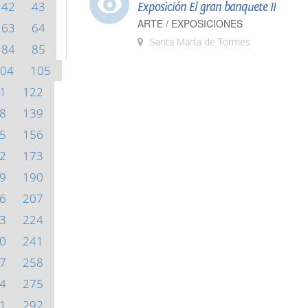
42
43
Exposición El gran banquete II
ARTE / EXPOSICIONES
63
64
Santa Marta de Tormes
84
85
04
105
1
122
8
139
5
156
2
173
9
190
6
207
3
224
0
241
7
258
4
275
1
292