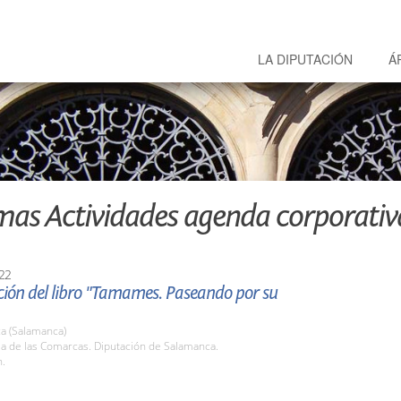
LA DIPUTACIÓN
Á
mas Actividades agenda corporativ
22
ción del libro "Tamames. Paseando por su
a (Salamanca)
la de las Comarcas. Diputación de Salamanca.
h.