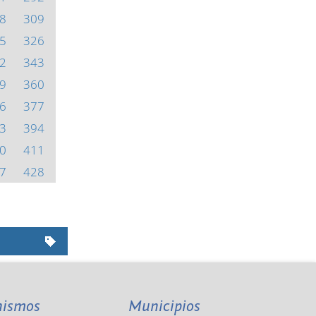
8
309
5
326
2
343
9
360
6
377
3
394
0
411
7
428
nismos
Municipios