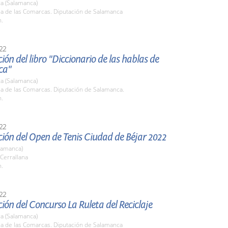
a (Salamanca)
la de las Comarcas. Diputación de Salamanca
h.
22
ión del libro "Diccionario de las hablas de
ca"
a (Salamanca)
la de las Comarcas. Diputación de Salamanca.
h.
22
ión del Open de Tenis Ciudad de Béjar 2022
lamanca)
 Cerrallana
h.
22
ión del Concurso La Ruleta del Reciclaje
a (Salamanca)
la de las Comarcas. Diputación de Salamanca