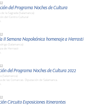
22
ción del Programa Noches de Cultura
 de la Sagrada (Salamanca)
lón del Centro Cultural
h.
22
 la II Semana Napoleónica homenaje a Herrasti
odrigo (Salamanca)
aza de Herrasti
h.
22
ción del Programa Noches de Cultura 2022
a (Salamanca)
la de las Comarcas. Diputación de Salamanca.
h.
22
ión Circuito Exposiciones Itinerantes