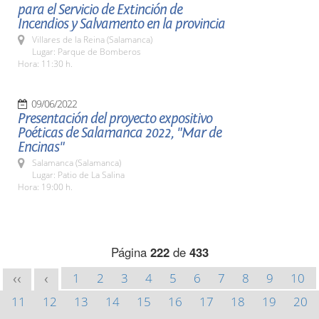
para el Servicio de Extinción de
Incendios y Salvamento en la provincia
Villares de la Reina (Salamanca)
Lugar: Parque de Bomberos
Hora: 11:30 h.
09/06/2022
Presentación del proyecto expositivo
Poéticas de Salamanca 2022, "Mar de
Encinas"
Salamanca (Salamanca)
Lugar: Patio de La Salina
Hora: 19:00 h.
Página
222
de
433
1
2
3
4
5
6
7
8
9
10
<<
<
11
12
13
14
15
16
17
18
19
20