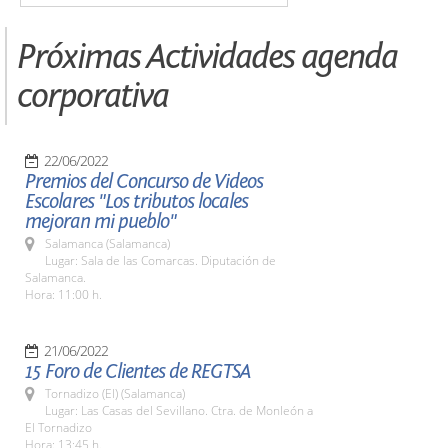
Próximas Actividades agenda
corporativa
22/06/2022
Premios del Concurso de Videos
Escolares "Los tributos locales
mejoran mi pueblo"
Salamanca (Salamanca)
Lugar: Sala de las Comarcas. Diputación de
Salamanca.
Hora: 11:00 h.
21/06/2022
15 Foro de Clientes de REGTSA
Tornadizo (El) (Salamanca)
Lugar: Las Casas del Sevillano. Ctra. de Monleón a
El Tornadizo
Hora: 13:45 h.