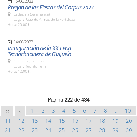
15/06/2022
Pregón de las Fiestas del Corpus 2022
Ledesma (Salamanca)
Lugar: Patio de Armas de la Fortaleza
Hora: 20.00 h.
14/06/2022
Inauguración de la XX Feria
Tecnochacinera de Guijuelo
Guijuelo (Salamanca)
Lugar: Recinto Ferial
Hora: 12:00 h.
Página
222
de
434
1
2
3
4
5
6
7
8
9
10
<<
<
11
12
13
14
15
16
17
18
19
20
21
22
23
24
25
26
27
28
29
30