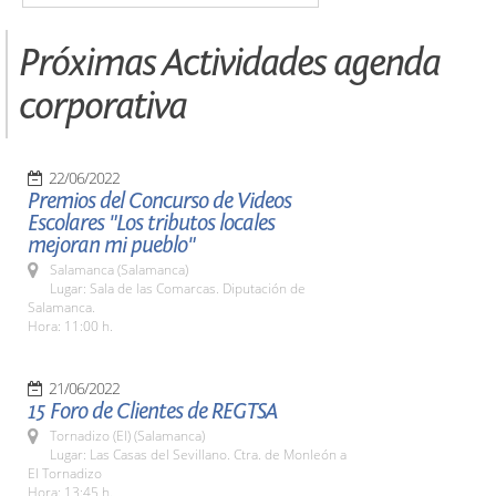
Próximas Actividades agenda
corporativa
22/06/2022
Premios del Concurso de Videos
Escolares "Los tributos locales
mejoran mi pueblo"
Salamanca (Salamanca)
Lugar: Sala de las Comarcas. Diputación de
Salamanca.
Hora: 11:00 h.
21/06/2022
15 Foro de Clientes de REGTSA
Tornadizo (El) (Salamanca)
Lugar: Las Casas del Sevillano. Ctra. de Monleón a
El Tornadizo
Hora: 13:45 h.