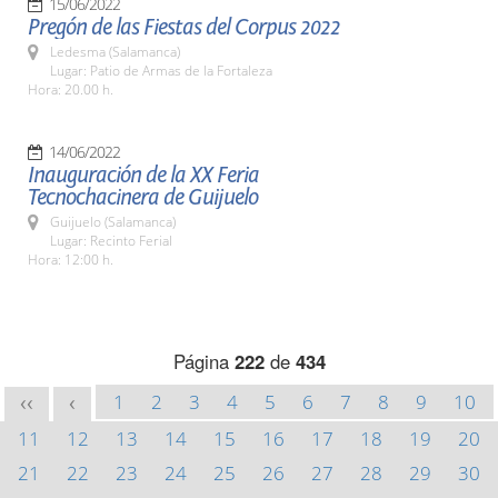
15/06/2022
Pregón de las Fiestas del Corpus 2022
Ledesma (Salamanca)
Lugar: Patio de Armas de la Fortaleza
Hora: 20.00 h.
14/06/2022
Inauguración de la XX Feria
Tecnochacinera de Guijuelo
Guijuelo (Salamanca)
Lugar: Recinto Ferial
Hora: 12:00 h.
Página
222
de
434
1
2
3
4
5
6
7
8
9
10
<<
<
11
12
13
14
15
16
17
18
19
20
21
22
23
24
25
26
27
28
29
30