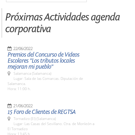
Próximas Actividades agenda
corporativa
22/06/2022
Premios del Concurso de Videos
Escolares "Los tributos locales
mejoran mi pueblo"
Salamanca (Salamanca)
Lugar: Sala de las Comarcas. Diputación de
Salamanca.
Hora: 11:00 h.
21/06/2022
15 Foro de Clientes de REGTSA
Tornadizo (El) (Salamanca)
Lugar: Las Casas del Sevillano. Ctra. de Monleón a
El Tornadizo
Hora: 13:45 h.