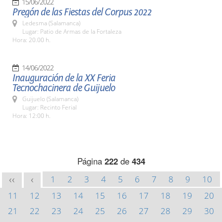
15/06/2022
Pregón de las Fiestas del Corpus 2022
Ledesma (Salamanca)
Lugar: Patio de Armas de la Fortaleza
Hora: 20.00 h.
14/06/2022
Inauguración de la XX Feria
Tecnochacinera de Guijuelo
Guijuelo (Salamanca)
Lugar: Recinto Ferial
Hora: 12:00 h.
Página
222
de
434
1
2
3
4
5
6
7
8
9
10
<<
<
11
12
13
14
15
16
17
18
19
20
21
22
23
24
25
26
27
28
29
30