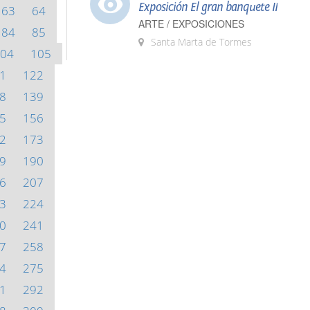
Exposición El gran banquete II
63
64
ARTE / EXPOSICIONES
84
85
Santa Marta de Tormes
04
105
1
122
8
139
5
156
2
173
9
190
6
207
3
224
0
241
7
258
4
275
1
292