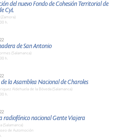
ión del nuevo Fondo de Cohesión Territorial de
de CyL
n (Zamora)
00 h.
22
nadera de San Antonio
Tormes (Salamanca)
30 h.
22
 de la Asamblea Nacional de Charoles
nriquez Aldehuela de la Bóveda (Salamanca)
30 h.
22
 radiofónico nacional Gente Viajera
a (Salamanca)
useo de Automoción
h.