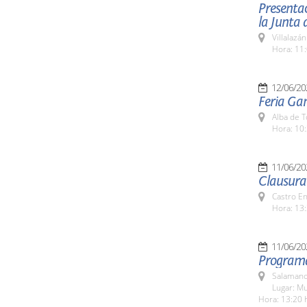
Presentac
la Junta 
Villalazá
Hora: 11:
12/06/20
Feria Ga
Alba de 
Hora: 10:
11/06/20
Clausura
Castro E
Hora: 13:
11/06/20
Programa
Salamanc
Lugar: M
Hora: 13:20 