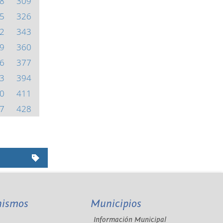
8
309
5
326
2
343
9
360
6
377
3
394
0
411
7
428
nismos
Municipios
Información Municipal