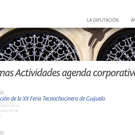
LA DIPUTACIÓN
Á
mas Actividades agenda corporativ
22
ión de la XX Feria Tecnochacinera de Guijuelo
(Salamanca)
cinto Ferial
h.
22