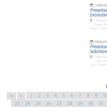
10/06/20
Presentac
Extinción
Villares 
Lugar: P
Hora: 11:30 
09/06/20
Presentac
Salamanc
Salamanc
Lugar: Pa
Hora: 19:00 
1
2
3
4
5
6
7
8
9
1
<<
<
23
24
25
26
27
28
29
30
31