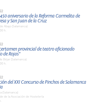
22
 450 aniversario de la Reforma Carmelita de
esa y San Juan de la Cruz
de Abajo (Salamanca)
00 h.
22
 certamen provincial de teatro aficionado
o de Rojas"
de Béjar (Salamanca)
00 h.
22
ción del XXI Concurso de Pinchos de Salamanca
ia
a (Salamanca)
de de la Asociación de Hostelería
h.