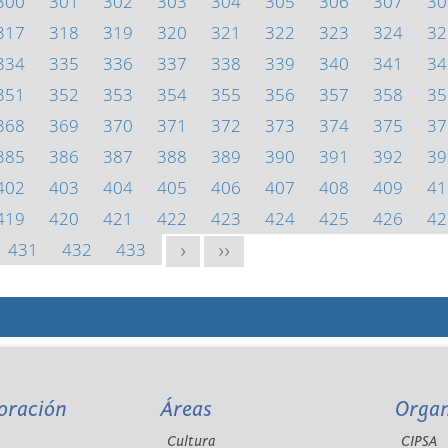
300
301
302
303
304
305
306
307
30
317
318
319
320
321
322
323
324
32
334
335
336
337
338
339
340
341
34
351
352
353
354
355
356
357
358
35
368
369
370
371
372
373
374
375
37
385
386
387
388
389
390
391
392
39
402
403
404
405
406
407
408
409
41
419
420
421
422
423
424
425
426
42
431
432
433
>
>>
oración
Áreas
Orga
Cultura
CIPSA