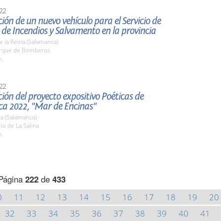
22
ión de un nuevo vehículo para el Servicio de
 de Incendios y Salvamento en la provincia
de la Reina (Salamanca)
arque de Bomberos
h.
22
ión del proyecto expositivo Poéticas de
a 2022, "Mar de Encinas"
a (Salamanca)
tio de La Salina
h.
Página
222
de
433
0
11
12
13
14
15
16
17
18
19
20
32
33
34
35
36
37
38
39
40
41