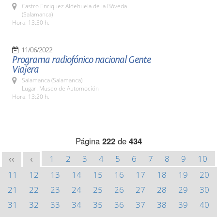
Castro Enriquez Aldehuela de la Bóveda
(Salamanca)
Hora: 13:30 h.
11/06/2022
Programa radiofónico nacional Gente
Viajera
Salamanca (Salamanca)
Lugar: Museo de Automoción
Hora: 13:20 h.
Página
222
de
434
1
2
3
4
5
6
7
8
9
10
<<
<
11
12
13
14
15
16
17
18
19
20
21
22
23
24
25
26
27
28
29
30
31
32
33
34
35
36
37
38
39
40