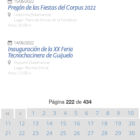
15/06/2022
Pregón de las Fiestas del Corpus 2022
Ledesma (Salamanca)
Lugar: Patio de Armas de la Fortaleza
Hora: 20.00 h.
14/06/2022
Inauguración de la XX Feria
Tecnochacinera de Guijuelo
Guijuelo (Salamanca)
Lugar: Recinto Ferial
Hora: 12:00 h.
Página
222
de
434
1
2
3
4
5
6
7
8
9
10
<<
<
11
12
13
14
15
16
17
18
19
20
21
22
23
24
25
26
27
28
29
30