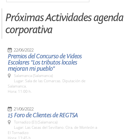
Próximas Actividades agenda
corporativa
22/06/2022
Premios del Concurso de Videos
Escolares "Los tributos locales
mejoran mi pueblo"
Salamanca (Salamanca)
Lugar: Sala de las Comarcas. Diputación de
Salamanca.
Hora: 11:00 h.
21/06/2022
15 Foro de Clientes de REGTSA
Tornadizo (El) (Salamanca)
Lugar: Las Casas del Sevillano. Ctra. de Monleón a
El Tornadizo
Hora: 13:45 h.