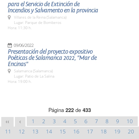
para el Servicio de Extinción de
Incendios y Salvamento en la provincia
Villares de la Reina (Salamanca)
Lugar: Parque de Bomberos
Hora: 11:30 h.
09/06/2022
Presentación del proyecto expositivo
Poéticas de Salamanca 2022, "Mar de
Encinas"
Salamanca (Salamanca)
Lugar: Patio de La Salina
Hora: 19:00 h.
Página
222
de
433
1
2
3
4
5
6
7
8
9
10
<<
<
11
12
13
14
15
16
17
18
19
20