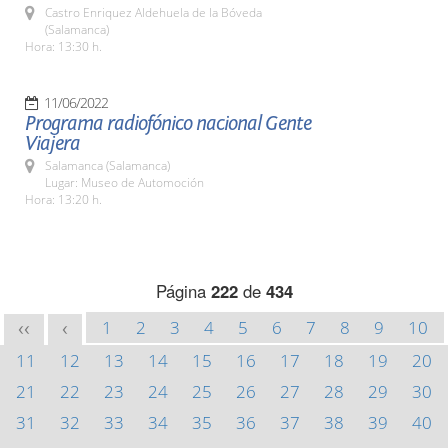
Castro Enriquez Aldehuela de la Bóveda
(Salamanca)
Hora: 13:30 h.
11/06/2022
Programa radiofónico nacional Gente
Viajera
Salamanca (Salamanca)
Lugar: Museo de Automoción
Hora: 13:20 h.
Página
222
de
434
1
2
3
4
5
6
7
8
9
10
<<
<
11
12
13
14
15
16
17
18
19
20
21
22
23
24
25
26
27
28
29
30
31
32
33
34
35
36
37
38
39
40