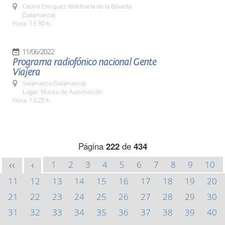
Castro Enriquez Aldehuela de la Bóveda
(Salamanca)
Hora: 13:30 h.
11/06/2022
Programa radiofónico nacional Gente
Viajera
Salamanca (Salamanca)
Lugar: Museo de Automoción
Hora: 13:20 h.
Página
222
de
434
1
2
3
4
5
6
7
8
9
10
<<
<
11
12
13
14
15
16
17
18
19
20
21
22
23
24
25
26
27
28
29
30
31
32
33
34
35
36
37
38
39
40