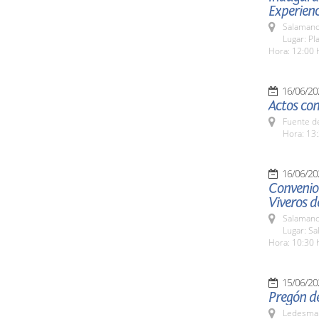
Experien
Salamanc
Lugar: Pl
Hora: 12:00 
16/06/20
Actos con
Fuente de
Hora: 13:
16/06/20
Convenio
Viveros d
Salamanc
Lugar: Sa
Hora: 10:30 
15/06/20
Pregón de
Ledesma 