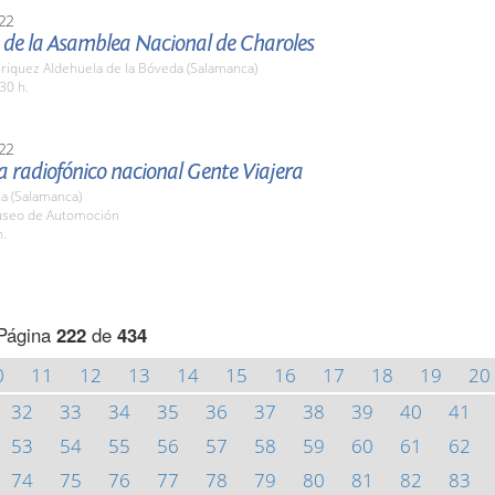
22
 de la Asamblea Nacional de Charoles
nriquez Aldehuela de la Bóveda (Salamanca)
30 h.
22
 radiofónico nacional Gente Viajera
a (Salamanca)
useo de Automoción
h.
Página
222
de
434
0
11
12
13
14
15
16
17
18
19
20
32
33
34
35
36
37
38
39
40
41
53
54
55
56
57
58
59
60
61
62
74
75
76
77
78
79
80
81
82
83