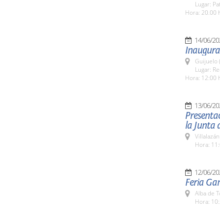
Lugar: Pa
Hora: 20.00 
14/06/20
Inaugurac
Guijuelo 
Lugar: Re
Hora: 12:00 
13/06/20
Presentac
la Junta 
Villalazá
Hora: 11:
12/06/20
Feria Ga
Alba de 
Hora: 10: