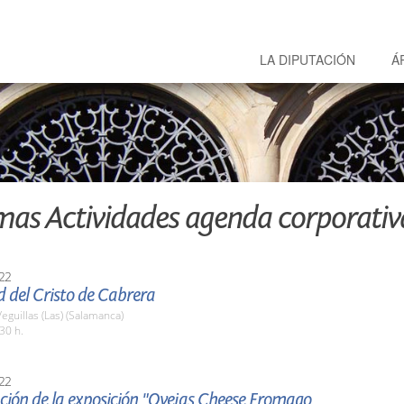
LA DIPUTACIÓN
Á
mas Actividades agenda corporativ
22
d del Cristo de Cabrera
eguillas (Las) (Salamanca)
30 h.
22
ción de la exposición "Ovejas Cheese Fromago