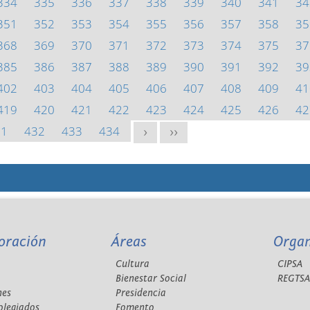
334
335
336
337
338
339
340
341
34
351
352
353
354
355
356
357
358
35
368
369
370
371
372
373
374
375
37
385
386
387
388
389
390
391
392
39
402
403
404
405
406
407
408
409
41
419
420
421
422
423
424
425
426
42
31
432
433
434
>
>>
oración
Áreas
Orga
Cultura
CIPSA
Bienestar Social
REGTS
nes
Presidencia
olegiados
Fomento