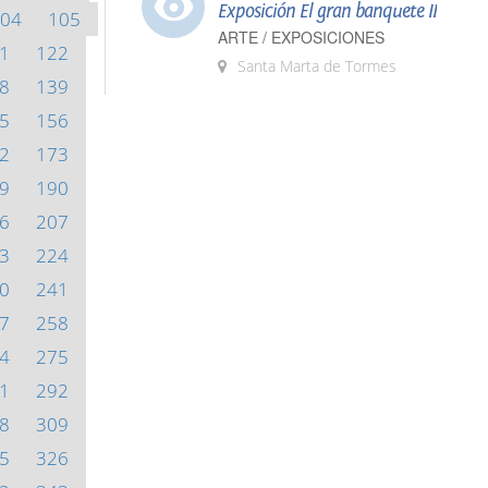
Exposición El gran banquete II
04
105
ARTE / EXPOSICIONES
1
122
Santa Marta de Tormes
8
139
5
156
2
173
9
190
6
207
3
224
0
241
7
258
4
275
1
292
8
309
5
326