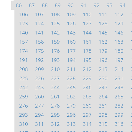
86
87
88
89
90
91
92
93
94
106
107
108
109
110
111
112
123
124
125
126
127
128
129
140
141
142
143
144
145
146
157
158
159
160
161
162
163
174
175
176
177
178
179
180
191
192
193
194
195
196
197
208
209
210
211
212
213
214
225
226
227
228
229
230
231
242
243
244
245
246
247
248
259
260
261
262
263
264
265
276
277
278
279
280
281
282
293
294
295
296
297
298
299
310
311
312
313
314
315
316