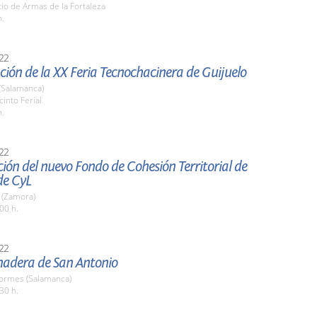
tio de Armas de la Fortaleza
h.
22
ión de la XX Feria Tecnochacinera de Guijuelo
(Salamanca)
cinto Ferial
h.
22
ión del nuevo Fondo de Cohesión Territorial de
de CyL
n (Zamora)
00 h.
22
nadera de San Antonio
Tormes (Salamanca)
30 h.