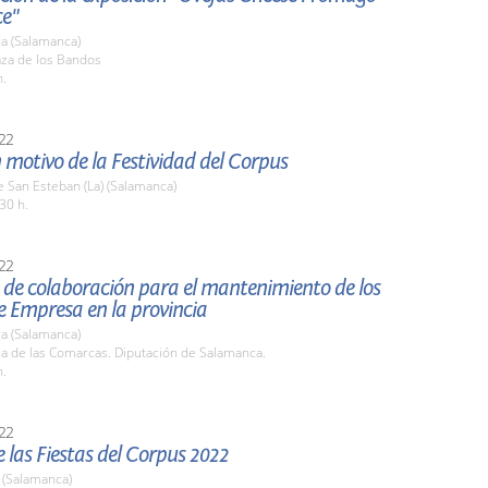
ce"
a (Salamanca)
aza de los Bandos
h.
22
 motivo de la Festividad del Corpus
 San Esteban (La) (Salamanca)
30 h.
22
 de colaboración para el mantenimiento de los
e Empresa en la provincia
a (Salamanca)
la de las Comarcas. Diputación de Salamanca.
h.
22
 las Fiestas del Corpus 2022
(Salamanca)