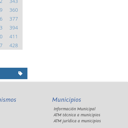
2
343
9
360
6
377
3
394
0
411
7
428
nismos
Municipios
Información Municipal
A
ATM técnica a municipios
ATM jurídica a municipios