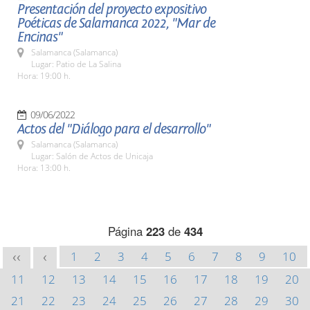
Presentación del proyecto expositivo
Poéticas de Salamanca 2022, "Mar de
Encinas"
Salamanca (Salamanca)
Lugar: Patio de La Salina
Hora: 19:00 h.
09/06/2022
Actos del "Diálogo para el desarrollo"
Salamanca (Salamanca)
Lugar: Salón de Actos de Unicaja
Hora: 13:00 h.
Página
223
de
434
1
2
3
4
5
6
7
8
9
10
<<
<
11
12
13
14
15
16
17
18
19
20
21
22
23
24
25
26
27
28
29
30