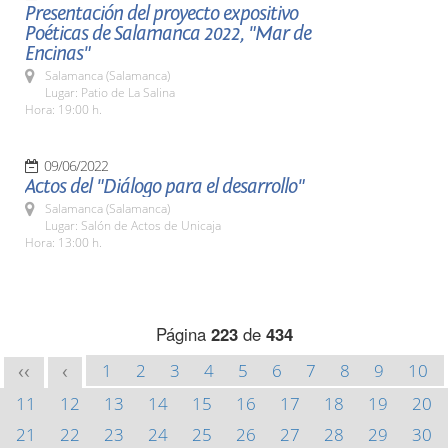
Presentación del proyecto expositivo
Poéticas de Salamanca 2022, "Mar de
Encinas"
Salamanca (Salamanca)
Lugar: Patio de La Salina
Hora: 19:00 h.
09/06/2022
Actos del "Diálogo para el desarrollo"
Salamanca (Salamanca)
Lugar: Salón de Actos de Unicaja
Hora: 13:00 h.
Página
223
de
434
1
2
3
4
5
6
7
8
9
10
<<
<
11
12
13
14
15
16
17
18
19
20
21
22
23
24
25
26
27
28
29
30