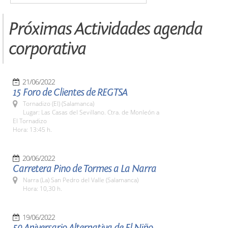
Próximas Actividades agenda
corporativa
21/06/2022
15 Foro de Clientes de REGTSA
Tornadizo (El) (Salamanca)
Lugar: Las Casas del Sevillano. Ctra. de Monleón a
El Tornadizo
Hora: 13:45 h.
20/06/2022
Carretera Pino de Tormes a La Narra
Narra (La) San Pedro del Valle (Salamanca)
Hora: 10,30 h.
19/06/2022
50 Aniversario Alternativa de El Niño