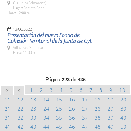
Guijuelo (Salamanca)
Lugar: Recinto Ferial
Hora: 12:00 h.
13/06/2022
Presentación del nuevo Fondo de
Cohesión Territorial de la Junta de CyL
Villalazán (Zamora)
Hora: 11:00 h.
Página
223
de
435
1
2
3
4
5
6
7
8
9
10
<<
<
11
12
13
14
15
16
17
18
19
20
21
22
23
24
25
26
27
28
29
30
31
32
33
34
35
36
37
38
39
40
41
42
43
44
45
46
47
48
49
50