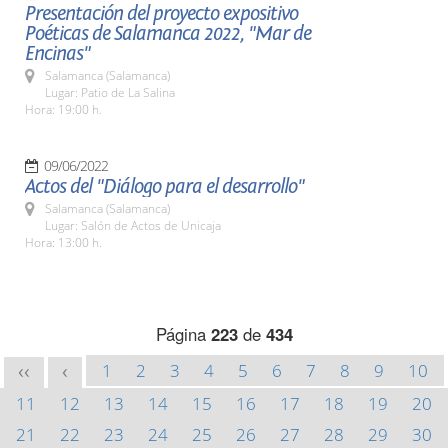
Presentación del proyecto expositivo
Poéticas de Salamanca 2022, "Mar de
Encinas"
Salamanca (Salamanca)
Lugar: Patio de La Salina
Hora: 19:00 h.
09/06/2022
Actos del "Diálogo para el desarrollo"
Salamanca (Salamanca)
Lugar: Salón de Actos de Unicaja
Hora: 13:00 h.
Página
223
de
434
1
2
3
4
5
6
7
8
9
10
<<
<
11
12
13
14
15
16
17
18
19
20
21
22
23
24
25
26
27
28
29
30