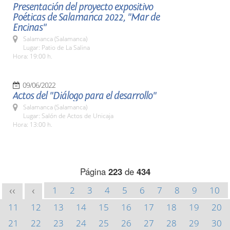
Presentación del proyecto expositivo
Poéticas de Salamanca 2022, "Mar de
Encinas"
Salamanca (Salamanca)
Lugar: Patio de La Salina
Hora: 19:00 h.
09/06/2022
Actos del "Diálogo para el desarrollo"
Salamanca (Salamanca)
Lugar: Salón de Actos de Unicaja
Hora: 13:00 h.
Página
223
de
434
1
2
3
4
5
6
7
8
9
10
<<
<
11
12
13
14
15
16
17
18
19
20
21
22
23
24
25
26
27
28
29
30