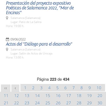
Presentación del proyecto expositivo
Poéticas de Salamanca 2022, "Mar de
Encinas"
Salamanca (Salamanca)
Lugar: Patio de La Salina
Hora: 19:00 h.
09/06/2022
Actos del "Diálogo para el desarrollo"
Salamanca (Salamanca)
Lugar: Salón de Actos de Unicaja
Hora: 13:00 h.
Página
223
de
434
1
2
3
4
5
6
7
8
9
10
<<
<
11
12
13
14
15
16
17
18
19
20
21
22
23
24
25
26
27
28
29
30