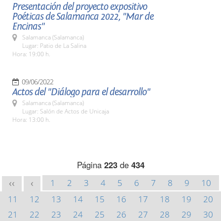
Presentación del proyecto expositivo
Poéticas de Salamanca 2022, "Mar de
Encinas"
Salamanca (Salamanca)
Lugar: Patio de La Salina
Hora: 19:00 h.
09/06/2022
Actos del "Diálogo para el desarrollo"
Salamanca (Salamanca)
Lugar: Salón de Actos de Unicaja
Hora: 13:00 h.
Página
223
de
434
1
2
3
4
5
6
7
8
9
10
<<
<
11
12
13
14
15
16
17
18
19
20
21
22
23
24
25
26
27
28
29
30