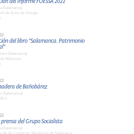
ción del Informe FOESSA 2022
a (Salamanca)
lón de Actos de Unicaja
h.
22
ión del libro "Salamanca. Patrimonio
al"
edra (Salamanca)
lón Multiusos
h.
22
nadera de Bañobárez
z (Salamanca)
30 h.
22
prensa del Grupo Socialista
a (Salamanca)
la de las Comarcas. Diputación de Salamanca.