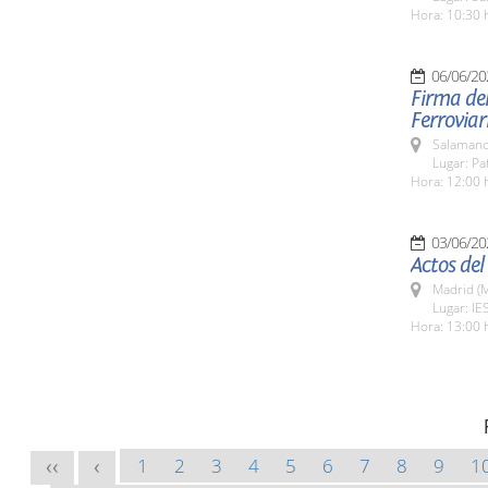
Hora: 10:30 
06/06/20
Firma de
Ferrovia
Salamanc
Lugar: Pa
Hora: 12:00 
03/06/20
Actos del
Madrid (M
Lugar: IE
Hora: 13:00 
1
2
3
4
5
6
7
8
9
1
<<
<