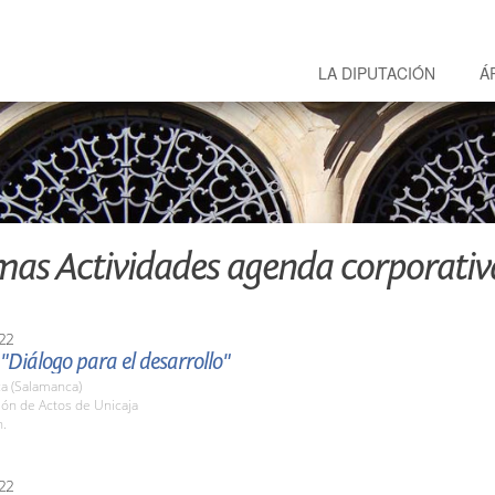
LA DIPUTACIÓN
Á
mas Actividades agenda corporativ
22
 "Diálogo para el desarrollo"
a (Salamanca)
lón de Actos de Unicaja
h.
22