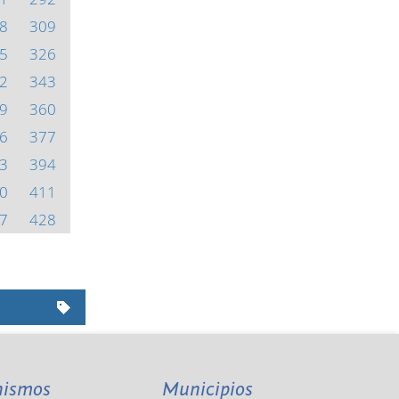
8
309
5
326
2
343
9
360
6
377
3
394
0
411
7
428
nismos
Municipios