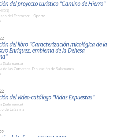
ión del proyecto turístico "Camino de Hierro"
NIDO)
seo del Ferrocarril. Oporto
h.
22
ión del libro "Caracterización micológica de la
stro Enríquez, emblema de la Dehesa
na"
a (Salamanca)
la de las Comarcas. Diputación de Salamanca.
h.
22
ión del vídeo-catálogo "Vidas Expuestas"
a (Salamanca)
tio de La Salina
h.
22