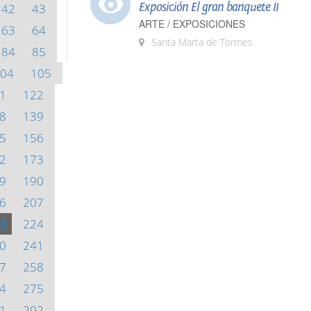
Exposición El gran banquete II
42
43
ARTE / EXPOSICIONES
63
64
Santa Marta de Tormes
84
85
04
105
1
122
8
139
5
156
2
173
9
190
6
207
3
224
0
241
7
258
4
275
1
292