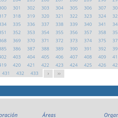
300
301
302
303
304
305
306
307
30
317
318
319
320
321
322
323
324
32
334
335
336
337
338
339
340
341
34
351
352
353
354
355
356
357
358
35
368
369
370
371
372
373
374
375
37
385
386
387
388
389
390
391
392
39
402
403
404
405
406
407
408
409
41
419
420
421
422
423
424
425
426
42
431
432
433
>
>>
oración
Áreas
Orga