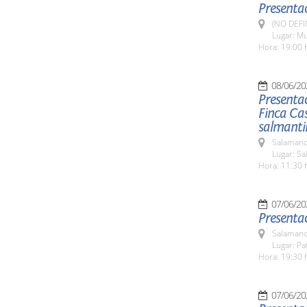
Presentac
(NO DEFI
Lugar: Mu
Hora: 19:00 
08/06/20
Presentac
Finca Ca
salmanti
Salamanc
Lugar: Sa
Hora: 11:30 
07/06/20
Presentac
Salamanc
Lugar: Pa
Hora: 19:30 
07/06/20