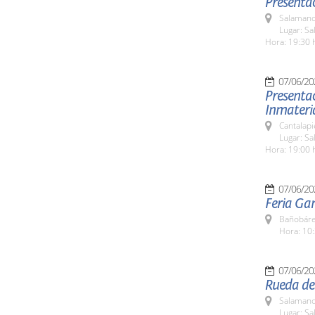
Presenta
Salamanc
Lugar: Sa
Hora: 19:30 
07/06/20
Presentac
Inmateri
Cantalapi
Lugar: Sa
Hora: 19:00 
07/06/20
Feria Ga
Bañobáre
Hora: 10:
07/06/20
Rueda de 
Salamanc
Lugar: Sa