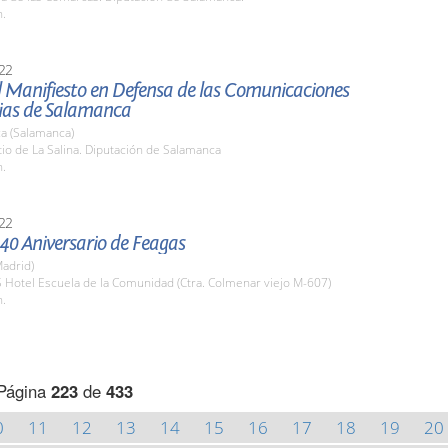
h.
22
l Manifiesto en Defensa de las Comunicaciones
rias de Salamanca
a (Salamanca)
tio de La Salina. Diputación de Salamanca
h.
22
 40 Aniversario de Feagas
adrid)
S Hotel Escuela de la Comunidad (Ctra. Colmenar viejo M-607)
h.
Página
223
de
433
0
11
12
13
14
15
16
17
18
19
20