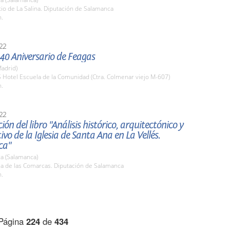
tio de La Salina. Diputación de Salamanca
h.
22
 40 Aniversario de Feagas
adrid)
S Hotel Escuela de la Comunidad (Ctra. Colmenar viejo M-607)
h.
22
ión del libro "Análisis histórico, arquitectónico y
ivo de la Iglesia de Santa Ana en La Vellés.
ca"
a (Salamanca)
la de las Comarcas. Diputación de Salamanca
h.
Página
224
de
434