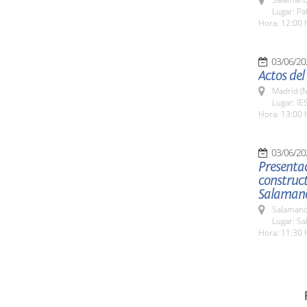
Lugar: Pa
Hora: 12:00 
03/06/20
Actos del
Madrid (M
Lugar: IE
Hora: 13:00 
03/06/20
Presentac
construct
Salaman
Salamanc
Lugar: Sa
Hora: 11:30 