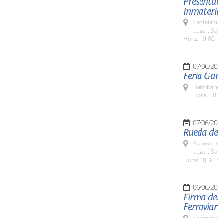
Presentac
Inmateri
Cantalapi
Lugar: Sa
Hora: 19:00 
07/06/20
Feria Ga
Bañobáre
Hora: 10:
07/06/20
Rueda de 
Salamanc
Lugar: Sa
Hora: 10:30 
06/06/20
Firma de
Ferrovia
Salamanc