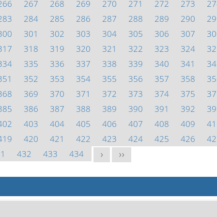
266
267
268
269
270
271
272
273
27
283
284
285
286
287
288
289
290
29
300
301
302
303
304
305
306
307
30
317
318
319
320
321
322
323
324
32
334
335
336
337
338
339
340
341
34
351
352
353
354
355
356
357
358
35
368
369
370
371
372
373
374
375
37
385
386
387
388
389
390
391
392
39
402
403
404
405
406
407
408
409
41
419
420
421
422
423
424
425
426
42
31
432
433
434
>
>>