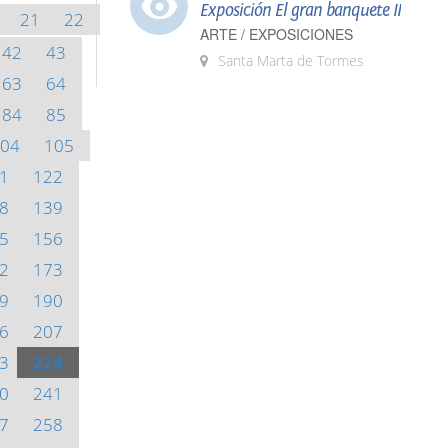
Exposición El gran banquete II
21
22
ARTE / EXPOSICIONES
42
43
Santa Marta de Tormes
63
64
84
85
04
105
1
122
8
139
5
156
2
173
9
190
6
207
3
224
0
241
7
258