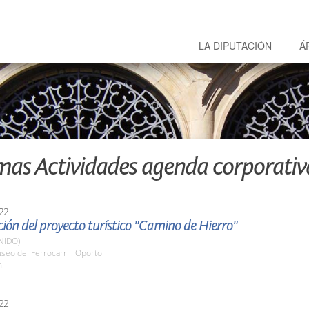
LA DIPUTACIÓN
Á
mas Actividades agenda corporativ
22
ión del proyecto turístico "Camino de Hierro"
NIDO)
seo del Ferrocarril. Oporto
h.
22