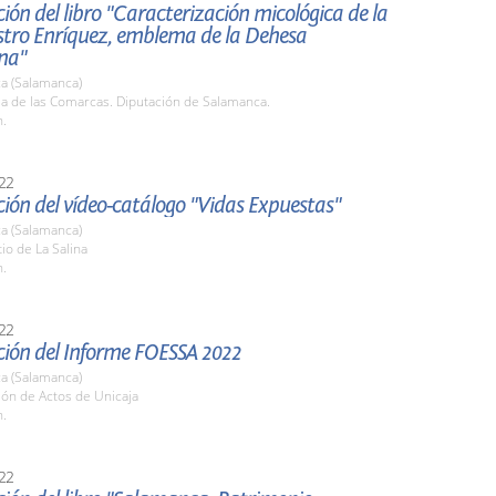
ión del libro "Caracterización micológica de la
stro Enríquez, emblema de la Dehesa
na"
a (Salamanca)
la de las Comarcas. Diputación de Salamanca.
h.
22
ión del vídeo-catálogo "Vidas Expuestas"
a (Salamanca)
tio de La Salina
h.
22
ción del Informe FOESSA 2022
a (Salamanca)
lón de Actos de Unicaja
h.
22