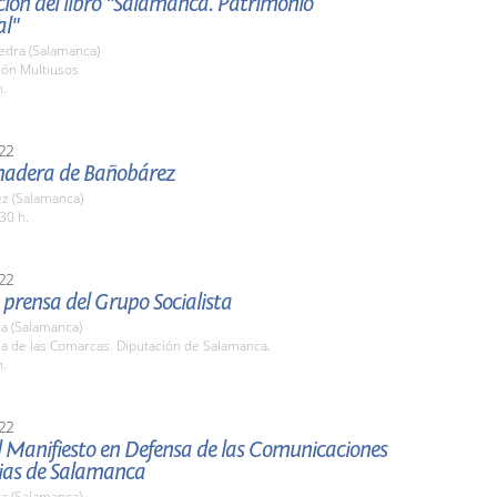
ión del libro "Salamanca. Patrimonio
al"
edra (Salamanca)
lón Multiusos
h.
22
nadera de Bañobárez
z (Salamanca)
30 h.
22
prensa del Grupo Socialista
a (Salamanca)
la de las Comarcas. Diputación de Salamanca.
h.
22
l Manifiesto en Defensa de las Comunicaciones
rias de Salamanca
a (Salamanca)