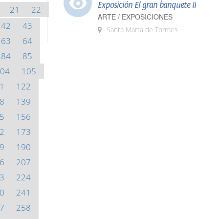
Exposición El gran banquete II
21
22
ARTE / EXPOSICIONES
42
43
Santa Marta de Tormes
63
64
84
85
04
105
1
122
8
139
5
156
2
173
9
190
6
207
3
224
0
241
7
258