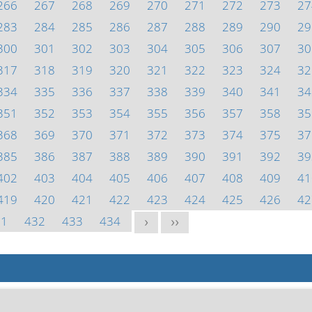
266
267
268
269
270
271
272
273
27
283
284
285
286
287
288
289
290
29
300
301
302
303
304
305
306
307
30
317
318
319
320
321
322
323
324
32
334
335
336
337
338
339
340
341
34
351
352
353
354
355
356
357
358
35
368
369
370
371
372
373
374
375
37
385
386
387
388
389
390
391
392
39
402
403
404
405
406
407
408
409
41
419
420
421
422
423
424
425
426
42
31
432
433
434
>
>>