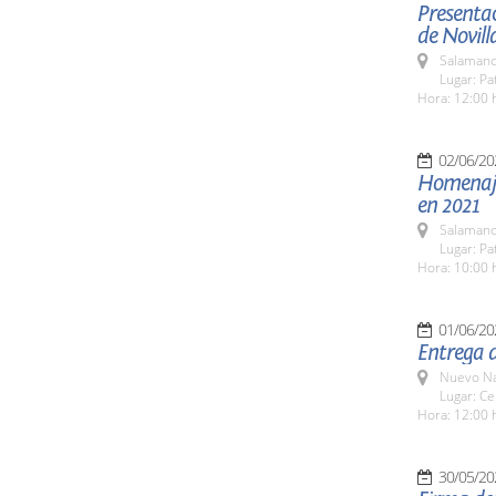
Presentac
de Novill
Salamanc
Lugar: Pa
Hora: 12:00 
02/06/20
Homenaje 
en 2021
Salamanc
Lugar: Pa
Hora: 10:00 
01/06/20
Entrega 
Nuevo Na
Lugar: Ce
Hora: 12:00 
30/05/20