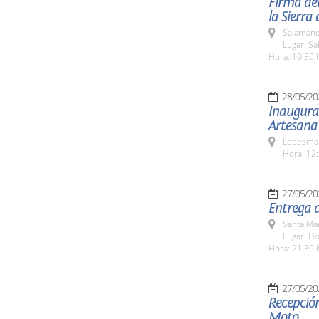
Firma del
la Sierr
Salamanc
Lugar: S
Hora: 10:30 
28/05/20
Inaugurac
Artesana
Ledesma 
Hora: 12:
27/05/20
Entrega 
Santa Ma
Lugar: Ho
Hora: 21:30 
27/05/20
Recepció
Moto