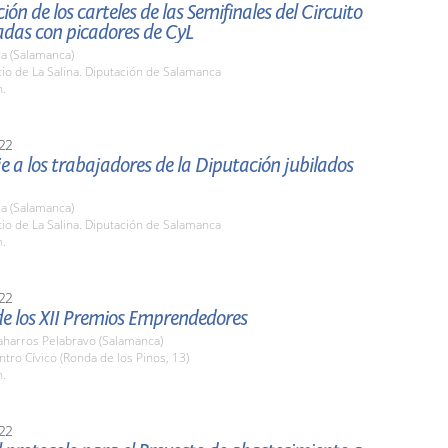
ión de los carteles de las Semifinales del Circuito
adas con picadores de CyL
a (Salamanca)
tio de La Salina. Diputación de Salamanca
h.
22
a los trabajadores de la Diputación jubilados
a (Salamanca)
tio de La Salina. Diputación de Salamanca
h.
22
de los XII Premios Emprendedores
harros Pelabravo (Salamanca)
ntro Cívico (Ronda de los Pinos, 13)
h.
22