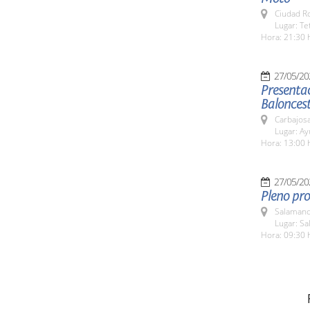
Ciudad R
Lugar: Te
Hora: 21:30 
27/05/20
Presentac
Balonces
Carbajosa
Lugar: A
Hora: 13:00 
27/05/20
Pleno pro
Salamanc
Lugar: Sa
Hora: 09:30 