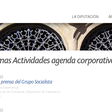
LA DIPUTACIÓN
Á
mas Actividades agenda corporativ
22
prensa del Grupo Socialista
a (Salamanca)
la de las Comarcas. Diputación de Salamanca
h.
22