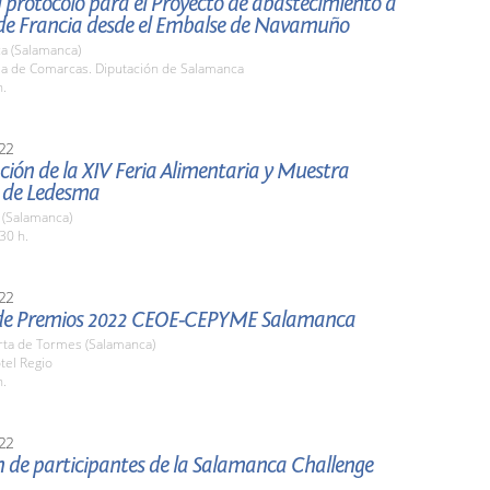
 protocolo para el Proyecto de abastecimiento a
a de Francia desde el Embalse de Navamuño
a (Salamanca)
ala de Comarcas. Diputación de Salamanca
h.
22
ión de la XIV Feria Alimentaria y Muestra
 de Ledesma
(Salamanca)
30 h.
22
de Premios 2022 CEOE-CEPYME Salamanca
rta de Tormes (Salamanca)
tel Regio
h.
22
n de participantes de la Salamanca Challenge