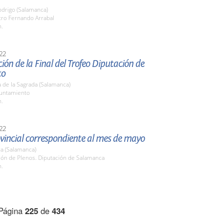
odrigo (Salamanca)
tro Fernando Arrabal
h.
22
ión de la Final del Trofeo Diputación de
to
 de la Sagrada (Salamanca)
yuntamiento
h.
22
vincial correspondiente al mes de mayo
a (Salamanca)
lón de Plenos. Diputación de Salamanca
h.
Página
225
de
434